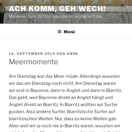
Zum
ACH KOMM, GEH WECH!
Inhalt
Ma vie est faite de morceaux qui ne se joignent pas.
springen
Menü
VERÖFFENTLICHT
14. SEPTEMBER 2014
VON
ANNE
AM
Meermomente
Am Dienstag war das Meer müde. Allerdings wussten
wir das am Dienstag noch nicht. Am Dienstag waren
wir erst in Bayonne, dann in Anglet und dann in Biarritz.
Das geht, weil Bayonne direkt an Anglet hängt und
Anglet direkt an Biarritz. In Biarritz wollten wir Surfer
gucken. Also andere Surfer. Biarritzische Surfer auf
biarritzischen Wellen. Nur, dass es keine Wellen gab.
Aber weil wir ja noch nie in Biarritz waren, wussten wir