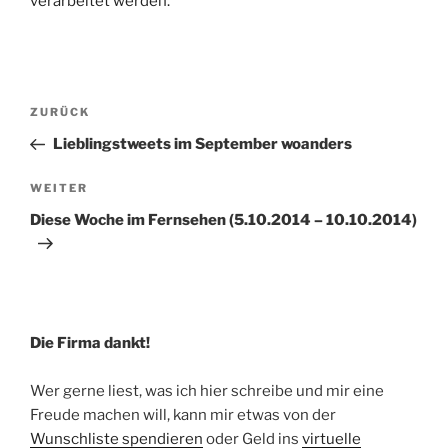
verarbeitet werden.
Beitragsnavigation
Vorheriger
ZURÜCK
Beitrag
Lieblingstweets im September woanders
Nächster
WEITER
Beitrag
Diese Woche im Fernsehen (5.10.2014 – 10.10.2014)
Die Firma dankt!
Wer gerne liest, was ich hier schreibe und mir eine
Freude machen will, kann mir etwas von der
Wunschliste spendieren
oder Geld ins
virtuelle