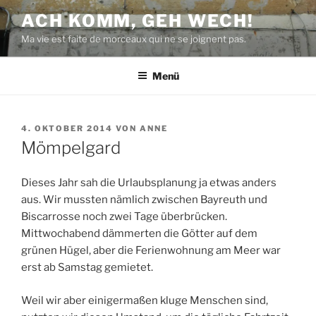
Zum
ACH KOMM, GEH WECH!
Inhalt
Ma vie est faite de morceaux qui ne se joignent pas.
springen
Menü
VERÖFFENTLICHT
4. OKTOBER 2014
VON
ANNE
AM
Mömpelgard
Dieses Jahr sah die Urlaubsplanung ja etwas anders
aus. Wir mussten nämlich zwischen Bayreuth und
Biscarrosse noch zwei Tage überbrücken.
Mittwochabend dämmerten die Götter auf dem
grünen Hügel, aber die Ferienwohnung am Meer war
erst ab Samstag gemietet.
Weil wir aber einigermaßen kluge Menschen sind,