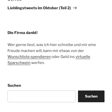
Nächster
Beitrag
Lieblingstweets im Oktober (Teil 2)
Die Firma dankt!
Wer gerne liest, was ich hier schreibe und mir eine
Freude machen will, kann mir etwas von der
Wunschliste spendieren
oder Geld ins
virtuelle
Sparschwein
werfen.
Suchen
Suchen