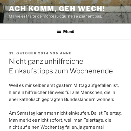
Zum
ACH KOMM, GEH WECH!
Inhalt
Ma vie est faite de morceaux qui ne se joignent pas.
springen
Menü
VERÖFFENTLICHT
31. OKTOBER 2014
VON
ANNE
AM
Nicht ganz unhilfreiche
Einkaufstipps zum Wochenende
Weil es mir selber erst gestern Mittag aufgefallen ist,
hier ein hilfreicher Hinweis für alle Menschen, die in
eher katholisch geprägten Bundesländern wohnen:
Am Samstag kann man nicht einkaufen. Da ist Feiertag.
Man merkt es nicht sofort, weil man Feiertage, die
nicht auf einen Wochentag fallen, ja gerne mal