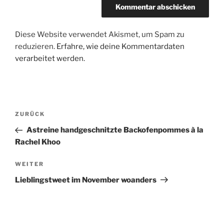
Diese Website verwendet Akismet, um Spam zu
reduzieren.
Erfahre, wie deine Kommentardaten
verarbeitet werden.
Beitragsnavigation
Vorheriger
ZURÜCK
Beitrag
Astreine handgeschnitzte Backofenpommes à la
Rachel Khoo
Nächster
WEITER
Beitrag
Lieblingstweet im November woanders