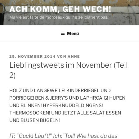
Zum
ACH KOMM, GEH WECH!
Inhalt
Ma vie est faite de morceaux qui ne se joignent pas.
springen
Menü
VERÖFFENTLICHT
29. NOVEMBER 2014
VON
ANNE
AM
Lieblingstweets im November (Teil
2)
HOLZ UND LANGEWEILE! KINDERRIEGEL UND
PORRIDGE! BEN & JERRY’S UND LAPHROAIG! HUPEN
UND BLINKEN! HYPERKNUDDELDINGENS!
THERMOSOCKEN! UND JETZT ALLE SALAT ESSEN
UND BLUSEN BÜGELN!
IT: "Guck! Läuft!" Ich:"Toll! Wie hast du das