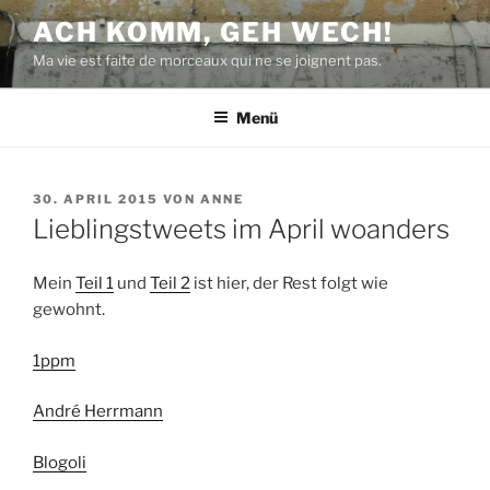
Zum
ACH KOMM, GEH WECH!
Inhalt
Ma vie est faite de morceaux qui ne se joignent pas.
springen
Menü
VERÖFFENTLICHT
30. APRIL 2015
VON
ANNE
AM
Lieblingstweets im April woanders
Mein
Teil 1
und
Teil 2
ist hier, der Rest folgt wie
gewohnt.
1ppm
André Herrmann
Blogoli