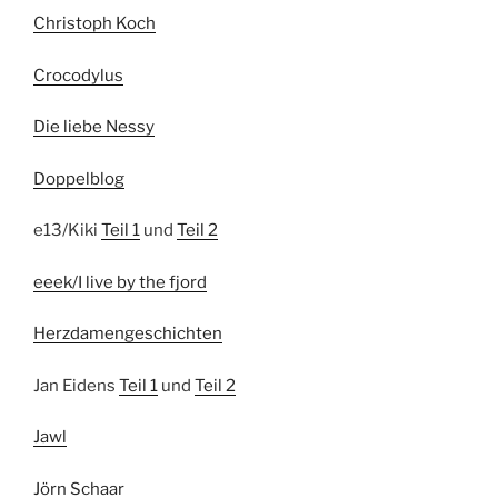
Christoph Koch
Crocodylus
Die liebe Nessy
Doppelblog
e13/Kiki
Teil 1
und
Teil 2
eeek/I live by the fjord
Herzdamengeschichten
Jan Eidens
Teil 1
und
Teil 2
Jawl
Jörn Schaar