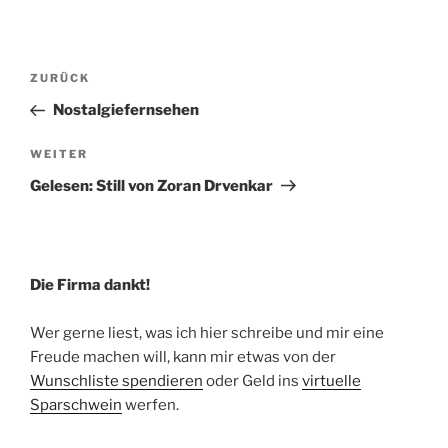
Beitragsnavigation
Vorheriger
ZURÜCK
Beitrag
Nostalgiefernsehen
Nächster
WEITER
Beitrag
Gelesen: Still von Zoran Drvenkar
Die Firma dankt!
Wer gerne liest, was ich hier schreibe und mir eine
Freude machen will, kann mir etwas von der
Wunschliste spendieren
oder Geld ins
virtuelle
Sparschwein
werfen.