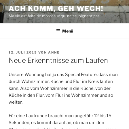
Zum
ACH KOMM, GEH WECH!
Inhalt
Ma vie est faite de morceaux qui ne se joignent pas.
springen
Menü
VERÖFFENTLICHT
12. JULI 2015
VON
ANNE
AM
Neue Erkenntnisse zum Laufen
Unsere Wohnung hat ja das Special Feature, dass man
durch Wohnzimmer, Küche und Flur im Kreis laufen
kann. Also vom Wohnzimmer in die Küche, von der
Küche in den Flur, vom Flur ins Wohnzimmer und so
weiter.
Für eine Laufrunde braucht man ungefähr 12 bis 15
Sekunden, es kommt darauf an, ob man um den