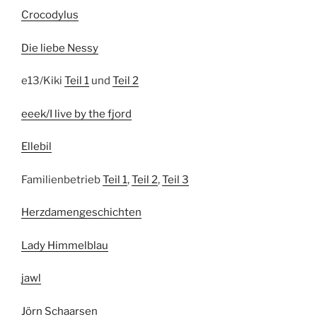
Crocodylus
Die liebe Nessy
e13/Kiki
Teil 1
und
Teil 2
eeek/I live by the fjord
Ellebil
Familienbetrieb
Teil 1
,
Teil 2
,
Teil 3
Herzdamengeschichten
Lady Himmelblau
jawl
Jörn Schaarsen