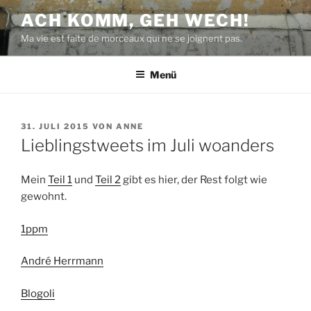
Zum
ACH KOMM, GEH WECH!
Inhalt
Ma vie est faite de morceaux qui ne se joignent pas.
springen
Menü
VERÖFFENTLICHT
31. JULI 2015
VON
ANNE
AM
Lieblingstweets im Juli woanders
Mein
Teil 1
und
Teil 2
gibt es hier, der Rest folgt wie
gewohnt.
1ppm
André Herrmann
Blogoli