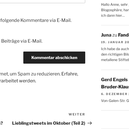
Hallo Anne, sehr 
Blogosphäre, hang
ich dann hier…
hfolgende Kommentare via E-Mail.
Juna
zu
Fand
Beiträge via E-Mail.
19. JANUAR 2
Ich habe da auch
den richtigen Bil
metallene Stifte
met, um Spam zu reduzieren.
Erfahre,
Gerd Engels
arbeitet werden.
Bruder-Klaus
6. DEZEMBER
Von-Galen-Str. 
WEITER
Nächster
Beitrag
m?
Lieblingstweets im Oktober (Teil 2)