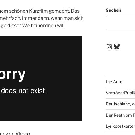
Suchen
inem schönen Kurzfilm gemacht. Das
mehrfach, immer dann, wenn man sich
e dieser Welt einordnen will.
Instagr
Blues
Die Anne
Vorträge/Publi
Deutschland, 
Der Rest vom 
Lyrikpostkarte
kley
on
Vimeo
.