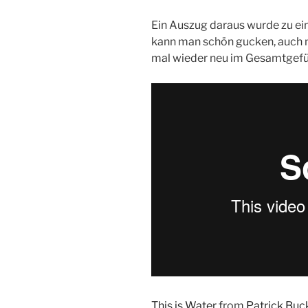
Ein Auszug daraus wurde zu e
kann man schön gucken, auch 
mal wieder neu im Gesamtgefüg
This is Water
from
Patrick Buc