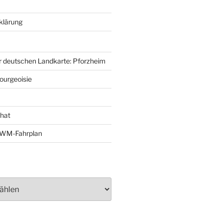
klärung
r deutschen Landkarte: Pforzheim
ourgeoisie
That
e-WM-Fahrplan