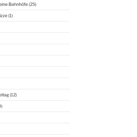
deine Bahnhöfe
(25)
izze
(1)
eitag
(12)
0)