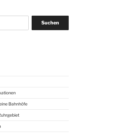
Suchen
am
ky
kationen
deine Bahnhöfe
Ruhrgebiet
n