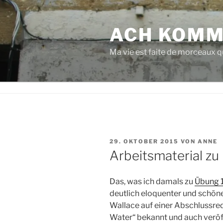
Zum
Inhalt
ACH KOMM
springen
Ma vie est faite de morceaux qu
VERÖFFENTLICHT
29. OKTOBER 2015
VON
ANNE
AM
Arbeitsmaterial zu
Das, was ich damals zu
Übung 
deutlich eloquenter und schöne
Wallace auf einer Abschlussrede
Water“ bekannt und auch veröff