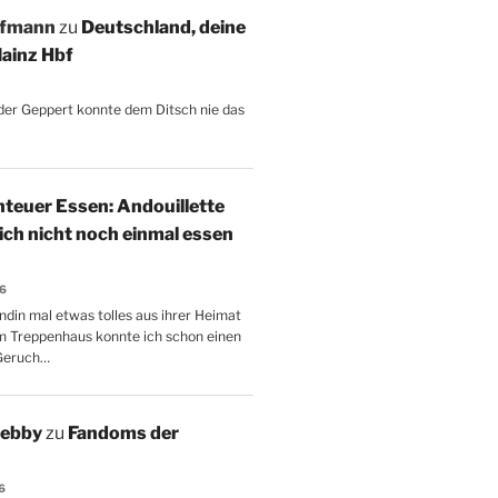
ffmann
zu
Deutschland, deine
ainz Hbf
, der Geppert konnte dem Ditsch nie das
teuer Essen: Andouillette
 ich nicht noch einmal essen
26
ndin mal etwas tolles aus ihrer Heimat
m Treppenhaus konnte ich schon einen
Geruch…
Aebby
zu
Fandoms der
6