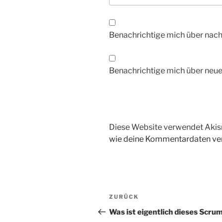
Benachrichtige mich über nac
Benachrichtige mich über neue 
Diese Website verwendet Akis
wie deine Kommentardaten ver
Beitragsnavigation
Vorheriger
ZURÜCK
Beitrag
Was ist eigentlich dieses Scru