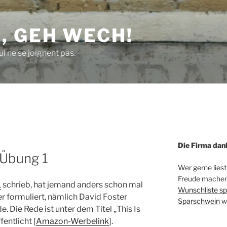
, GEH WECH!
i ne se joignent pas.
Die Firma dan
 Übung 1
Wer gerne liest
Freude machen 
1
schrieb, hat jemand anders schon mal
Wunschliste sp
r formuliert, nämlich David Foster
Sparschwein
w
. Die Rede ist unter dem Titel „This Is
entlicht [
Amazon-Werbelink
].