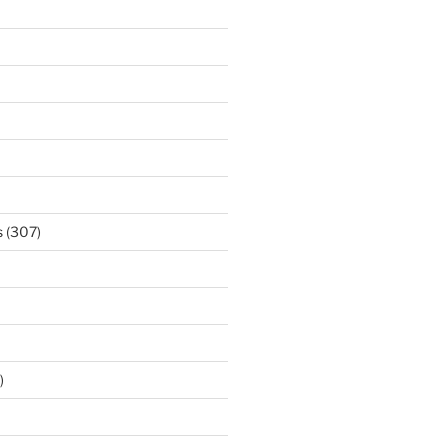
s
(307)
)