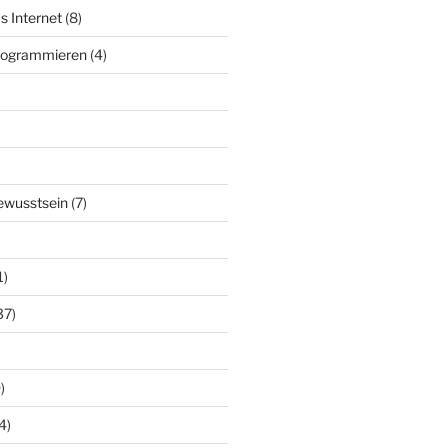
s Internet
(8)
Programmieren
(4)
ewusstsein
(7)
1)
37)
)
4)