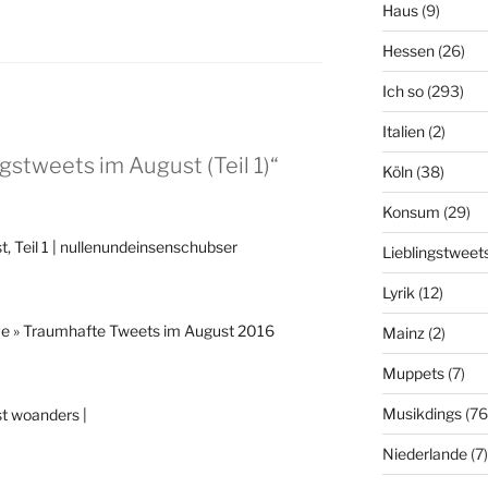
Haus
(9)
Hessen
(26)
Ich so
(293)
Italien
(2)
gstweets im August (Teil 1)“
Köln
(38)
Konsum
(29)
, Teil 1 | nullenundeinsenschubser
Lieblingstweet
Lyrik
(12)
ive » Traumhafte Tweets im August 2016
Mainz
(2)
Muppets
(7)
Musikdings
(76
t woanders |
Niederlande
(7)