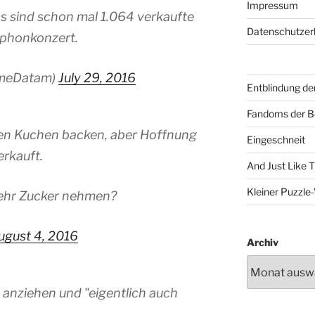
Impressum
as sind schon mal 1.064 verkaufte
Datenschutzer
ophonkonzert.
meDatam)
July 29, 2016
Entblindung de
Fandoms der B
en Kuchen backen, aber Hoffnung
Eingeschneit
erkauft.
And Just Like 
Kleiner Puzzl
mehr Zucker nehmen?
ugust 4, 2016
Archiv
 anziehen und "eigentlich auch