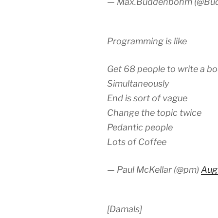
— Max.Buddenbohm (@Bu
Programming is like
Get 68 people to write a b
Simultaneously
End is sort of vague
Change the topic twice
Pedantic people
Lots of Coffee
— Paul McKellar (@pm)
Aug
[Damals]