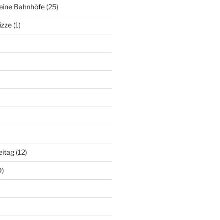
deine Bahnhöfe
(25)
izze
(1)
eitag
(12)
0)