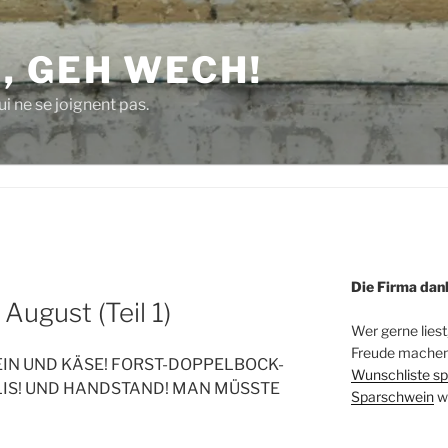
, GEH WECH!
i ne se joignent pas.
Die Firma dan
August (Teil 1)
Wer gerne liest
Freude machen 
N UND KÄSE! FORST-DOPPELBOCK-
Wunschliste sp
LIS! UND HANDSTAND! MAN MÜSSTE
Sparschwein
w