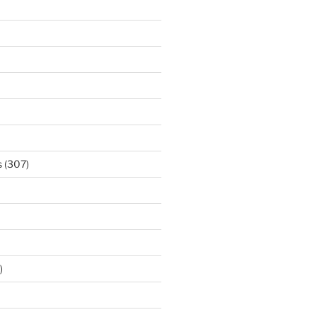
s
(307)
)