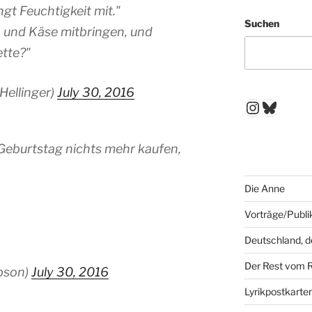
ngt Feuchtigkeit mit."
Suchen
 und Käse mitbringen, und
ette?"
Hellinger)
July 30, 2016
Instagr
Blues
m Geburtstag nichts mehr kaufen,
Die Anne
Vorträge/Publi
Deutschland, 
Der Rest vom 
bson)
July 30, 2016
Lyrikpostkarte