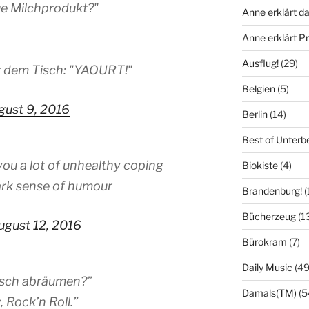
ue Milchprodukt?"
Anne erklärt da
Anne erklärt 
Ausflug!
(29)
r dem Tisch: "YAOURT!"
Belgien
(5)
gust 9, 2016
Berlin
(14)
Best of Unterb
 you a lot of unhealthy coping
Biokiste
(4)
ark sense of humour
Brandenburg!
(
Bücherzeug
(1
ugust 12, 2016
Bürokram
(7)
Daily Music
(49
Tisch abräumen?”
Damals(TM)
(5
, Rock’n Roll.”