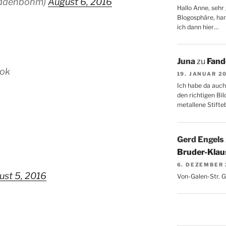
ddenbohm)
August 6, 2016
Hallo Anne, sehr 
Blogosphäre, hang
ich dann hier…
Juna
zu
Fand
ook
19. JANUAR 2
Ich habe da auch
den richtigen Bil
metallene Stifte
Gerd Engels
Bruder-Klaus
6. DEZEMBER
ust 5, 2016
Von-Galen-Str. 