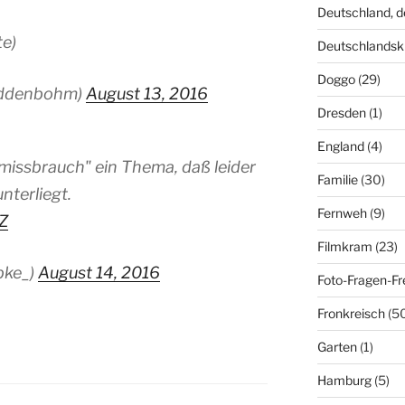
Deutschland, 
te)
Deutschlandsk
Doggo
(29)
ddenbohm)
August 13, 2016
Dresden
(1)
England
(4)
issbrauch" ein Thema, daß leider
Familie
(30)
nterliegt.
Fernweh
(9)
Z
Filmkram
(23)
bke_)
August 14, 2016
Foto-Fragen-Fr
Fronkreisch
(5
Garten
(1)
Hamburg
(5)