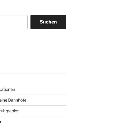
Suchen
am
ky
kationen
deine Bahnhöfe
Ruhrgebiet
n