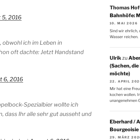
Thomas Ho
Bahnhöfe: M
 5, 2016
10. MAI 2026
Sind wir ehrlich
Wasser reichen.
 obwohl ich im Leben in
hon oft dachte: Jetzt Handstand
Ulrik
zu
Aben
(Sachen, die
möchte)
t 6, 2016
22. APRIL 20
Mir hat eine Freu
kochen wollen. I
unangenehmen 
elbock-Spezialbier wollte ich
 dass Ihr alle sehr gut ausseht und
Eberhard / 
Bourgeoisie
29. MÄRZ 202