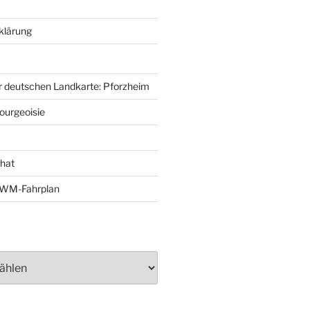
klärung
r deutschen Landkarte: Pforzheim
ourgeoisie
That
e-WM-Fahrplan