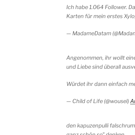
Ich habe 1.064 Follower. D
Karten für mein erstes Xyl
— MadameDatam (@Mada
Angenommen, ihr wollt ein
und Liebe sind überall ausv
Würdet ihr dann einfach 
— Child of Life (@wousel)
A
den kapuzenpulli falschrum
ganz schön so" denken.