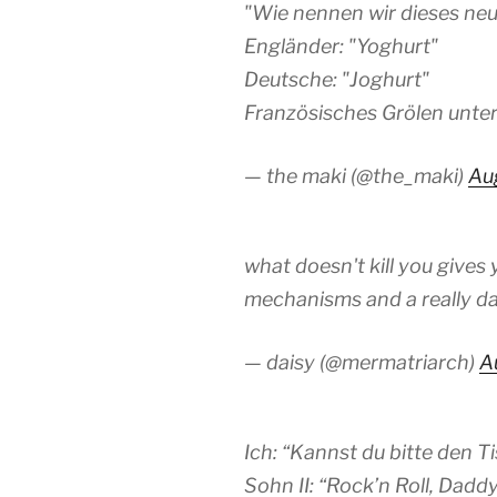
"Wie nennen wir dieses ne
Engländer: "Yoghurt"
Deutsche: "Joghurt"
Französisches Grölen unte
— the maki (@the_maki)
Au
what doesn't kill you gives
mechanisms and a really d
— daisy (@mermatriarch)
A
Ich: “Kannst du bitte den 
Sohn II: “Rock’n Roll, Daddy