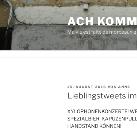
Zum
Inhalt
ACH KOMM
springen
Ma vie est faite de morceaux qu
VERÖFFENTLICHT
15. AUGUST 2016
VON
ANNE
AM
Lieblingstweets im 
XYLOPHONENKONZERTE! WEI
SPEZIALBIER! KAPUZENPUL
HANDSTAND KÖNNEN!