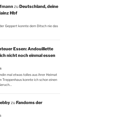
ffmann
zu
Deutschland, deine
ainz Hbf
, der Geppert konnte dem Ditsch nie das
teuer Essen: Andouillette
 ich nicht noch einmal essen
26
ndin mal etwas tolles aus ihrer Heimat
m Treppenhaus konnte ich schon einen
Geruch…
Aebby
zu
Fandoms der
6