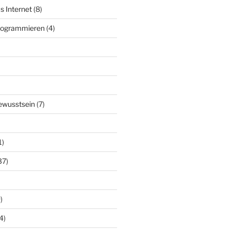
s Internet
(8)
Programmieren
(4)
ewusstsein
(7)
1)
37)
)
4)