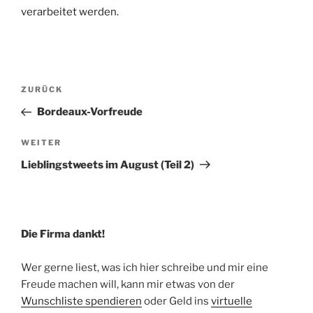
verarbeitet werden.
Beitragsnavigation
Vorheriger
ZURÜCK
Beitrag
Bordeaux-Vorfreude
Nächster
WEITER
Beitrag
Lieblingstweets im August (Teil 2)
Die Firma dankt!
Wer gerne liest, was ich hier schreibe und mir eine
Freude machen will, kann mir etwas von der
Wunschliste spendieren
oder Geld ins
virtuelle