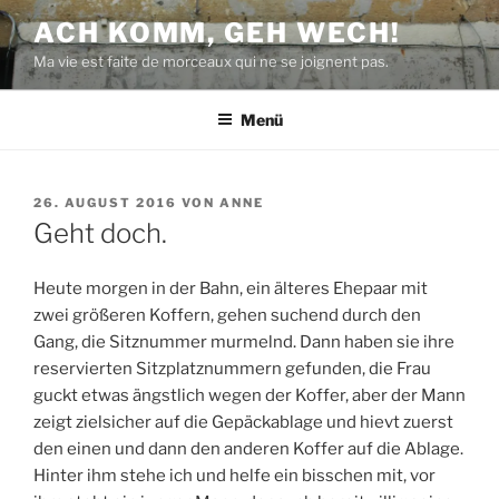
Zum
ACH KOMM, GEH WECH!
Inhalt
Ma vie est faite de morceaux qui ne se joignent pas.
springen
Menü
VERÖFFENTLICHT
26. AUGUST 2016
VON
ANNE
AM
Geht doch.
Heute morgen in der Bahn, ein älteres Ehepaar mit
zwei größeren Koffern, gehen suchend durch den
Gang, die Sitznummer murmelnd. Dann haben sie ihre
reservierten Sitzplatznummern gefunden, die Frau
guckt etwas ängstlich wegen der Koffer, aber der Mann
zeigt zielsicher auf die Gepäckablage und hievt zuerst
den einen und dann den anderen Koffer auf die Ablage.
Hinter ihm stehe ich und helfe ein bisschen mit, vor