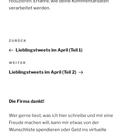
reduzieren.
Erfahre, wie deine Kommentardaten
verarbeitet werden.
Beitragsnavigation
Vorheriger
ZURÜCK
Beitrag
Lieblingstweets im April (Teil 1)
Nächster
WEITER
Beitrag
Lieblingstweets im April (Teil 2)
Die Firma dankt!
Wer gerne liest, was ich hier schreibe und mir eine
Freude machen will, kann mir etwas von der
Wunschliste spendieren
oder Geld ins
virtuelle