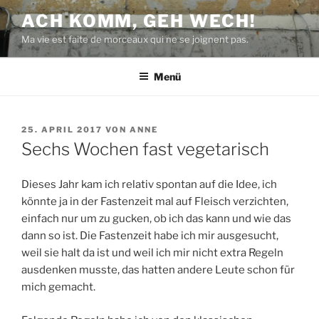
Zum
ACH KOMM, GEH WECH!
Inhalt
Ma vie est faite de morceaux qui ne se joignent pas.
springen
Menü
VERÖFFENTLICHT
25. APRIL 2017
VON
ANNE
AM
Sechs Wochen fast vegetarisch
Dieses Jahr kam ich relativ spontan auf die Idee, ich
könnte ja in der Fastenzeit mal auf Fleisch verzichten,
einfach nur um zu gucken, ob ich das kann und wie das
dann so ist. Die Fastenzeit habe ich mir ausgesucht,
weil sie halt da ist und weil ich mir nicht extra Regeln
ausdenken musste, das hatten andere Leute schon für
mich gemacht.