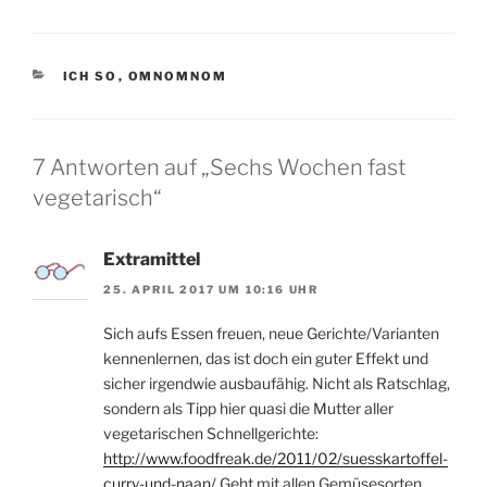
KATEGORIEN
ICH SO
,
OMNOMNOM
7 Antworten auf „Sechs Wochen fast
vegetarisch“
Extramittel
25. APRIL 2017 UM 10:16 UHR
Sich aufs Essen freuen, neue Gerichte/Varianten
kennenlernen, das ist doch ein guter Effekt und
sicher irgendwie ausbaufähig. Nicht als Ratschlag,
sondern als Tipp hier quasi die Mutter aller
vegetarischen Schnellgerichte:
http://www.foodfreak.de/2011/02/suesskartoffel-
curry-und-naan/
Geht mit allen Gemüsesorten,