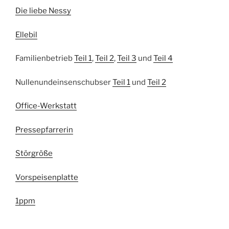
Die liebe Nessy
Ellebil
Familienbetrieb
Teil 1
,
Teil 2
,
Teil 3
und
Teil 4
Nullenundeinsenschubser
Teil 1
und
Teil 2
Office-Werkstatt
Pressepfarrerin
Störgröße
Vorspeisenplatte
1ppm