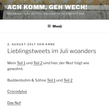
Zum
ACH KOMM, GEH WECH!
Inhalt
Ma vie est faite de morceaux qui ne se joignent pas.
springen
Menü
VERÖFFENTLICHT
2. AUGUST 2017
VON
ANNE
AM
Lieblingstweets im Juli woanders
Mein
Teil 1
und
Teil 2
sind hier, der Rest folgt wie
gewohnt.
Buddenbohm & Söhne
Teil 1
und
Teil 2
Crocodylus
Das Nuf