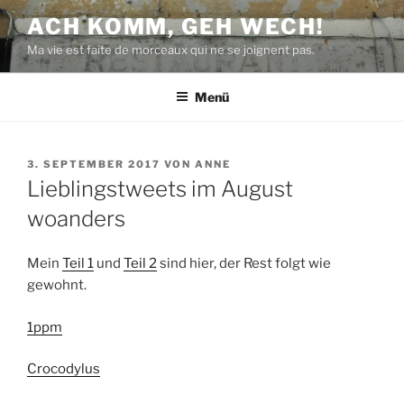
Zum
ACH KOMM, GEH WECH!
Inhalt
Ma vie est faite de morceaux qui ne se joignent pas.
springen
Menü
VERÖFFENTLICHT
3. SEPTEMBER 2017
VON
ANNE
AM
Lieblingstweets im August
woanders
Mein
Teil 1
und
Teil 2
sind hier, der Rest folgt wie
gewohnt.
1ppm
Crocodylus