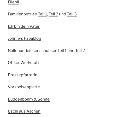
Ellebil
Familienbetrieb
Teil 1
,
Teil 2
und
Teil 3
Ich bin dein Vater
Johnnys Papablog
Nullenundeinsenschubser
Teil 1
und
Teil 2
Office-Werkstatt
Pressepfarrerin
Vorspeisenplatte
Buddenbohm & Söhne
Uschi aus Aachen