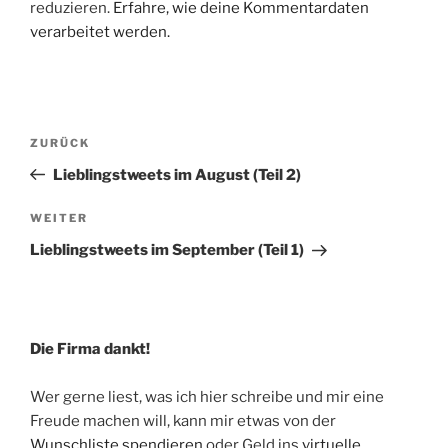
reduzieren.
Erfahre, wie deine Kommentardaten
verarbeitet werden.
Beitragsnavigation
Vorheriger
ZURÜCK
Beitrag
Lieblingstweets im August (Teil 2)
Nächster
WEITER
Beitrag
Lieblingstweets im September (Teil 1)
Die Firma dankt!
Wer gerne liest, was ich hier schreibe und mir eine
Freude machen will, kann mir etwas von der
Wunschliste spendieren
oder Geld ins
virtuelle