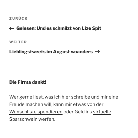
Beitragsnavigation
Vorheriger
ZURÜCK
Beitrag
Gelesen: Und es schmilzt von Lize Spit
Nächster
WEITER
Beitrag
Lieblingstweets im August woanders
Die Firma dankt!
Wer gerne liest, was ich hier schreibe und mir eine
Freude machen will, kann mir etwas von der
Wunschliste spendieren
oder Geld ins
virtuelle
Sparschwein
werfen.