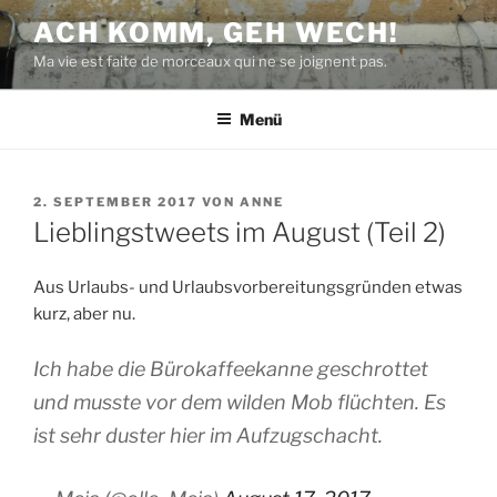
Zum
ACH KOMM, GEH WECH!
Inhalt
Ma vie est faite de morceaux qui ne se joignent pas.
springen
Menü
VERÖFFENTLICHT
2. SEPTEMBER 2017
VON
ANNE
AM
Lieblingstweets im August (Teil 2)
Aus Urlaubs- und Urlaubsvorbereitungsgründen etwas
kurz, aber nu.
Ich habe die Bürokaffeekanne geschrottet
und musste vor dem wilden Mob flüchten. Es
ist sehr duster hier im Aufzugschacht.