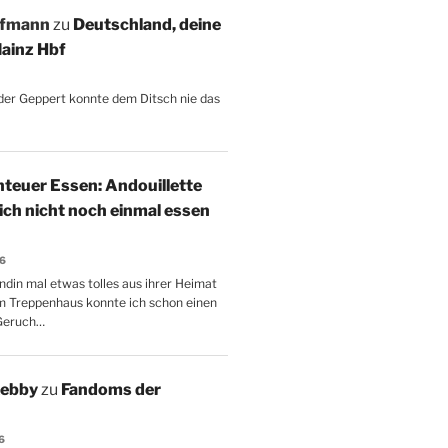
ffmann
zu
Deutschland, deine
ainz Hbf
, der Geppert konnte dem Ditsch nie das
teuer Essen: Andouillette
 ich nicht noch einmal essen
26
ndin mal etwas tolles aus ihrer Heimat
m Treppenhaus konnte ich schon einen
Geruch…
Aebby
zu
Fandoms der
6