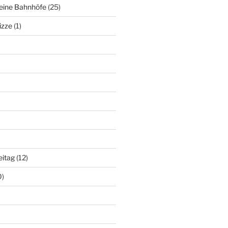
deine Bahnhöfe
(25)
izze
(1)
eitag
(12)
0)