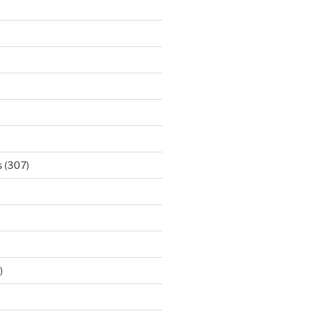
s
(307)
)