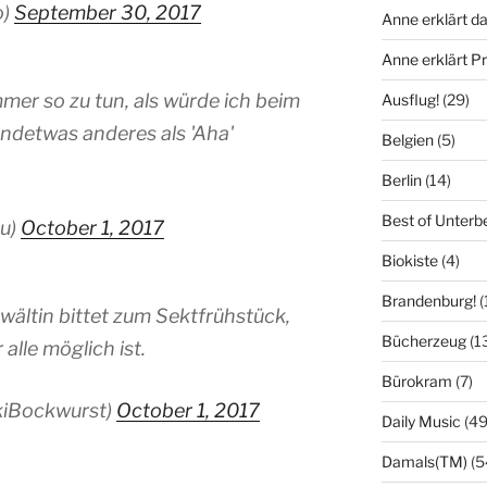
o)
September 30, 2017
Anne erklärt da
Anne erklärt 
mer so zu tun, als würde ich beim
Ausflug!
(29)
ndetwas anderes als 'Aha'
Belgien
(5)
Berlin
(14)
Best of Unterb
su)
October 1, 2017
Biokiste
(4)
Brandenburg!
(
wältin bittet zum Sektfrühstück,
Bücherzeug
(1
alle möglich ist.
Bürokram
(7)
kiBockwurst)
October 1, 2017
Daily Music
(49
Damals(TM)
(5