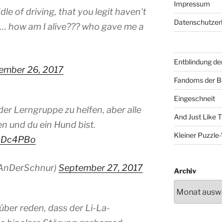
Impressum
dle of driving, that you legit haven't
Datenschutzer
ll… how am I alive??? who gave me a
Entblindung de
ember 26, 2017
Fandoms der B
Eingeschneit
er Lerngruppe zu helfen, aber alle
And Just Like 
n und du ein Hund bist.
Kleiner Puzzl
8BDc4PBo
mAnDerSchnur)
September 27, 2017
Archiv
über reden, dass der Li-La-