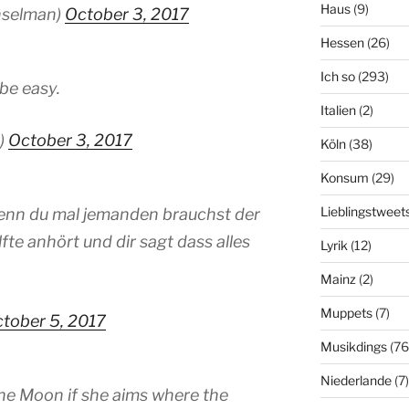
Haus
(9)
nselman)
October 3, 2017
Hessen
(26)
Ich so
(293)
be easy.
Italien
(2)
t)
October 3, 2017
Köln
(38)
Konsum
(29)
Lieblingstweet
wenn du mal jemanden brauchst der
fte anhört und dir sagt dass alles
Lyrik
(12)
Mainz
(2)
Muppets
(7)
tober 5, 2017
Musikdings
(76
Niederlande
(7)
he Moon if she aims where the