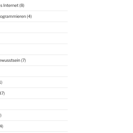
s Internet
(8)
Programmieren
(4)
ewusstsein
(7)
1)
37)
)
4)