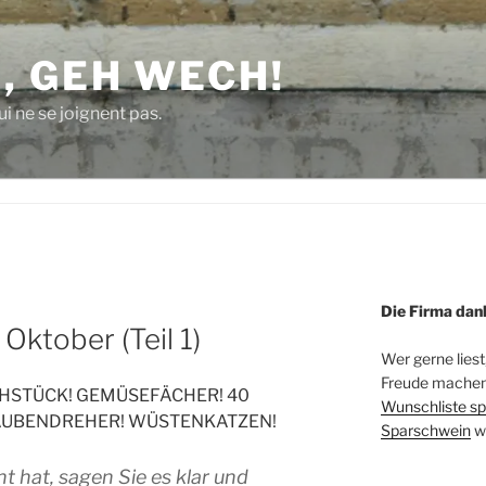
, GEH WECH!
i ne se joignent pas.
Die Firma dan
Oktober (Teil 1)
Wer gerne liest
Freude machen 
HSTÜCK! GEMÜSEFÄCHER! 40
Wunschliste sp
AUBENDREHER! WÜSTENKATZEN!
Sparschwein
w
 hat, sagen Sie es klar und