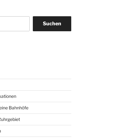
Suchen
am
ky
kationen
deine Bahnhöfe
Ruhrgebiet
n