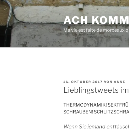
Zum
Inhalt
ACH KOMM
springen
Ma vie est faite de morceaux qu
VERÖFFENTLICHT
16. OKTOBER 2017
VON
ANNE
AM
Lieblingstweets im 
THERMODYNAMIK! SEKTFRÜ
SCHRAUBEN! SCHLITZSCHR
Wenn Sie jemand enttäuscht