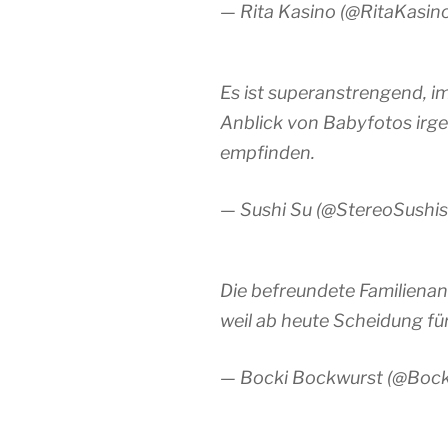
— Rita Kasino (@RitaKasin
Es ist superanstrengend, im
Anblick von Babyfotos irge
empfinden.
— Sushi Su (@StereoSushi
Die befreundete Familienan
weil ab heute Scheidung für 
— Bocki Bockwurst (@Boc