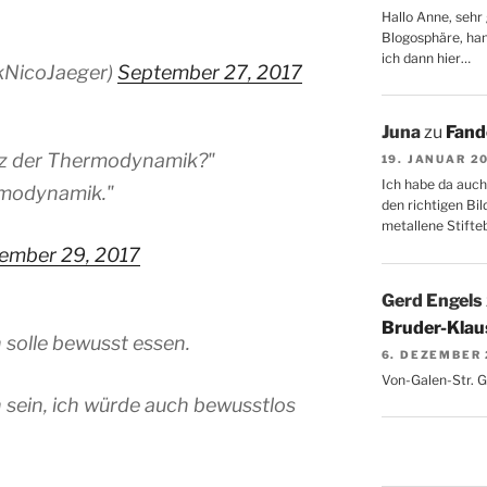
Hallo Anne, sehr 
Blogosphäre, hang
ich dann hier…
kNicoJaeger)
September 27, 2017
Juna
zu
Fand
etz der Thermodynamik?"
19. JANUAR 2
Ich habe da auch
rmodynamik."
den richtigen Bil
metallene Stifte
ember 29, 2017
Gerd Engels
Bruder-Klaus
 solle bewusst essen.
6. DEZEMBER
Von-Galen-Str. 
ch sein, ich würde auch bewusstlos