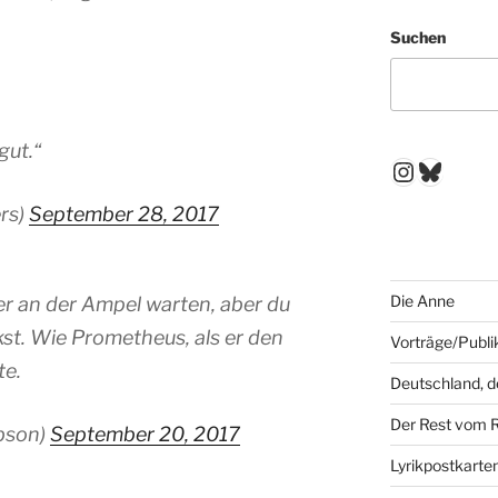
Suchen
gut.“
Instagr
Blues
rs)
September 28, 2017
Die Anne
 an der Ampel warten, aber du
kst. Wie Prometheus, als er den
Vorträge/Publi
te.
Deutschland, 
Der Rest vom 
bson)
September 20, 2017
Lyrikpostkarte