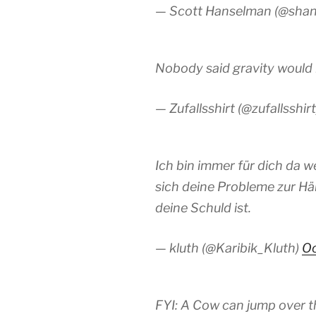
— Scott Hanselman (@sha
Nobody said gravity would 
— Zufallsshirt (@zufallsshir
Ich bin immer für dich da 
sich deine Probleme zur Häl
deine Schuld ist.
— kluth (@Karibik_Kluth)
Oc
FYI: A Cow can jump over t