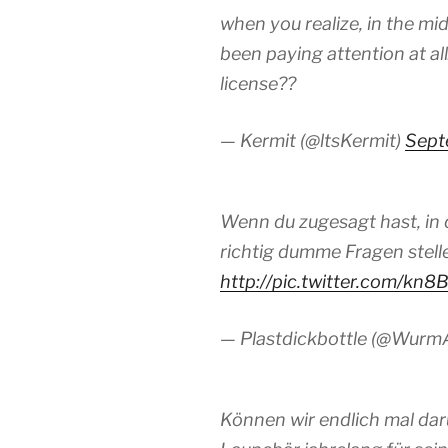
when you realize, in the mid
been paying attention at a
license??
— Kermit (@ltsKermit)
Sept
Wenn du zugesagt hast, in d
richtig dumme Fragen stelle
http://pic.twitter.com/kn
— Plastdickbottle (@Wur
Können wir endlich mal dar