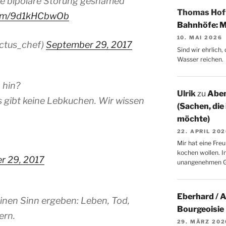
ine bipolare Störung geshamed
Thomas Ho
r.com/9d1kHCbwOb
Bahnhöfe: M
10. MAI 2026
ctus_chef)
September 29, 2017
Sind wir ehrlich
Wasser reichen.
 hin?
Ulrik
zu
Aben
 gibt keine Lebkuchen. Wir wissen
(Sachen, die
möchte)
22. APRIL 20
Mir hat eine Freu
kochen wollen. I
r 29, 2017
unangenehmen 
Eberhard / 
einen Sinn ergeben: Leben, Tod,
Bourgeoisie
ern.
29. MÄRZ 202