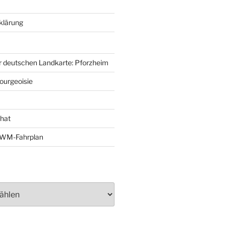
klärung
r deutschen Landkarte: Pforzheim
ourgeoisie
That
e-WM-Fahrplan