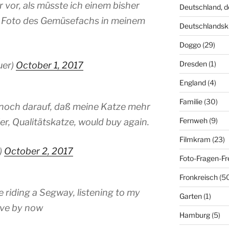
r vor, als müsste ich einem bisher
Deutschland, 
 Foto des Gemüsefachs in meinem
Deutschlandsk
Doggo
(29)
Dresden
(1)
uer)
October 1, 2017
England
(4)
Familie
(30)
 noch darauf, daß meine Katze mehr
Fernweh
(9)
ier, Qualitätskatze, would buy again.
Filmkram
(23)
)
October 2, 2017
Foto-Fragen-Fr
Fronkreisch
(5
be riding a Segway, listening to my
Garten
(1)
ave by now
Hamburg
(5)