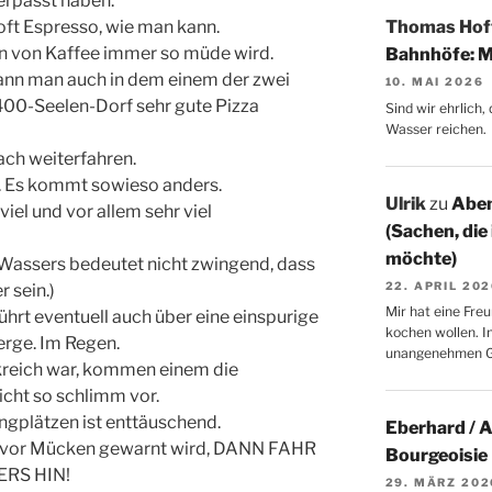
erpasst haben.
o oft Espresso, wie man kann.
Thomas Ho
man von Kaffee immer so müde wird.
Bahnhöfe: M
nn man auch in dem einem der zwei
10. MAI 2026
400-Seelen-Dorf sehr gute Pizza
Sind wir ehrlich
Wasser reichen.
ach weiterfahren.
. Es kommt sowieso anders.
Ulrik
zu
Aben
iel und vor allem sehr viel
(Sachen, die
möchte)
Wassers bedeutet nicht zwingend, dass
22. APRIL 20
r sein.)
Mir hat eine Freu
ührt eventuell auch über eine einspurige
kochen wollen. I
erge. Im Regen.
unangenehmen 
reich war, kommen einem die
icht so schlimm vor.
gplätzen ist enttäuschend.
Eberhard / 
 vor Mücken gewarnt wird, DANN FAHR
Bourgeoisie
RS HIN!
29. MÄRZ 202