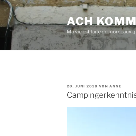
Zum
Inhalt
ACH KOMM
springen
Ma vie est faite de morceaux qu
VERÖFFENTLICHT
20. JUNI 2018
VON
ANNE
AM
Campingerkenntni