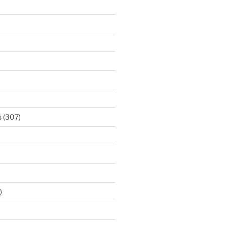
s
(307)
)