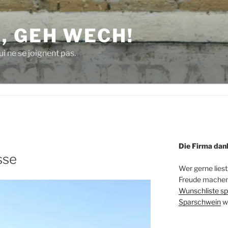
, GEH WECH!
i ne se joignent pas.
Die Firma dan
sse
Wer gerne liest
Freude machen 
Wunschliste sp
Sparschwein
w