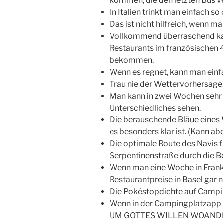
kommen, die den letzten Bus v
In Italien trinkt man einfach s
Das ist nicht hilfreich, wenn 
Vollkommend überraschend ka
Restaurants im französischen 
bekommen.
Wenn es regnet, kann man einf
Trau nie der Wettervorhersage
Man kann in zwei Wochen sehr v
Unterschiedliches sehen.
Die berauschende Bläue eines 
es besonders klar ist. (Kann abe
Die optimale Route des Navis f
Serpentinenstraße durch die B
Wenn man eine Woche in Frank
Restaurantpreise in Basel gar n
Die Pokéstopdichte auf Campin
Wenn in der Campingplatzapp
UM GOTTES WILLEN WOANDE