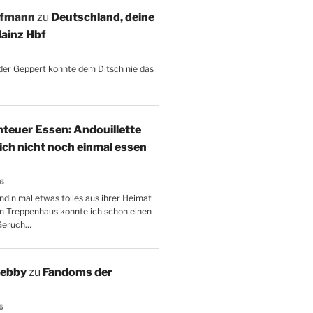
ffmann
zu
Deutschland, deine
ainz Hbf
, der Geppert konnte dem Ditsch nie das
teuer Essen: Andouillette
 ich nicht noch einmal essen
26
ndin mal etwas tolles aus ihrer Heimat
m Treppenhaus konnte ich schon einen
Geruch…
Aebby
zu
Fandoms der
6