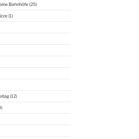
deine Bahnhöfe
(25)
izze
(1)
eitag
(12)
0)