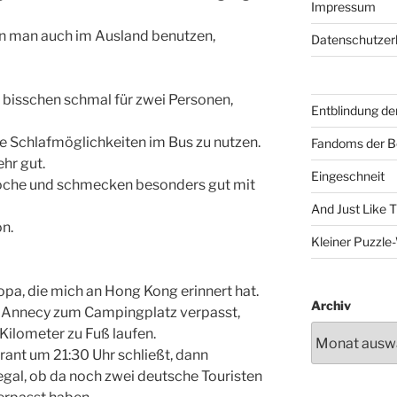
Impressum
nn man auch im Ausland benutzen,
Datenschutzer
n bisschen schmal für zwei Personen,
Entblindung de
de Schlafmöglichkeiten im Bus zu nutzen.
Fandoms der B
ehr gut.
Eingeschneit
rioche und schmecken besonders gut mit
And Just Like 
n.
Kleiner Puzzl
ropa, die mich an Hong Kong erinnert hat.
Archiv
 Annecy zum Campingplatz verpasst,
Kilometer zu Fuß laufen.
ant um 21:30 Uhr schließt, dann
 egal, ob da noch zwei deutsche Touristen