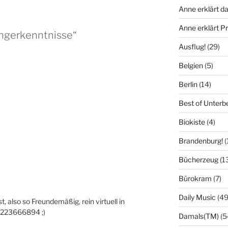
Anne erklärt da
Anne erklärt 
ngerkenntnisse“
Ausflug!
(29)
Belgien
(5)
Berlin
(14)
Best of Unterb
Biokiste
(4)
Brandenburg!
(
Bücherzeug
(1
Bürokram
(7)
Daily Music
(49
, also so Freundemäßig, rein virtuell in
9223666894 ;)
Damals(TM)
(5