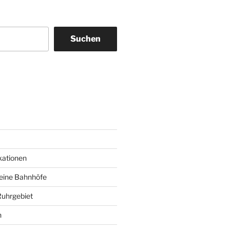
Suchen
am
ky
kationen
deine Bahnhöfe
Ruhrgebiet
n