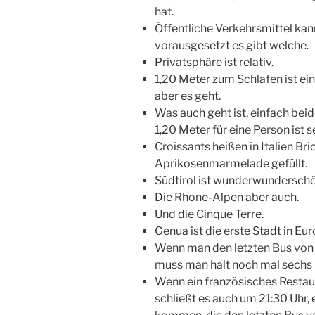
hat.
Öffentliche Verkehrsmittel ka
vorausgesetzt es gibt welche.
Privatsphäre ist relativ.
1,20 Meter zum Schlafen ist ei
aber es geht.
Was auch geht ist, einfach bei
1,20 Meter für eine Person ist s
Croissants heißen in Italien B
Aprikosenmarmelade gefüllt.
Südtirol ist wunderwunderschö
Die Rhone-Alpen aber auch.
Und die Cinque Terre.
Genua ist die erste Stadt in Eu
Wenn man den letzten Bus von
muss man halt noch mal sechs 
Wenn ein französisches Restaur
schließt es auch um 21:30 Uhr,