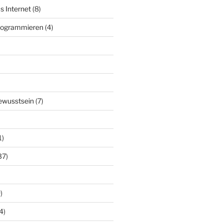
s Internet
(8)
Programmieren
(4)
ewusstsein
(7)
1)
37)
)
4)