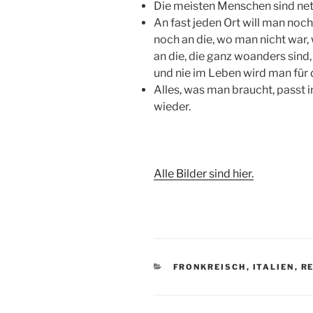
Die meisten Menschen sind net
An fast jeden Ort will man noch
noch an die, wo man nicht war,
an die, die ganz woanders sind,
und nie im Leben wird man für 
Alles, was man braucht, passt i
wieder.
Alle Bilder sind hier.
KATEGORIEN
FRONKREISCH
,
ITALIEN
,
R