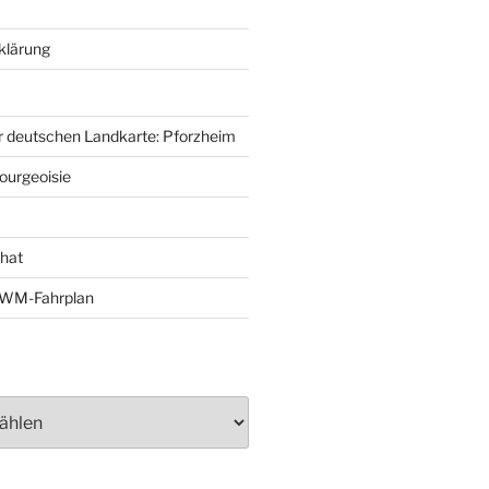
klärung
r deutschen Landkarte: Pforzheim
ourgeoisie
That
e-WM-Fahrplan