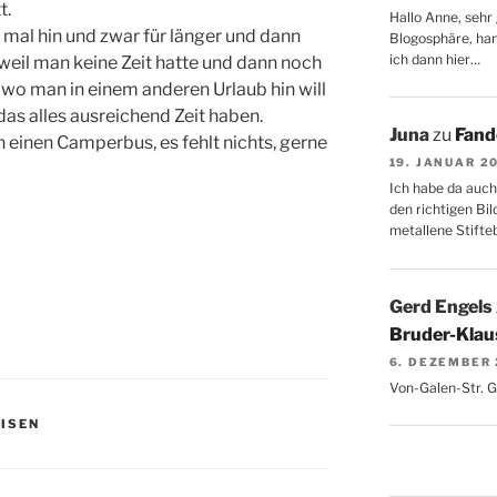
t.
Hallo Anne, sehr 
 mal hin und zwar für länger und dann
Blogosphäre, hang
ich dann hier…
 weil man keine Zeit hatte und dann noch
 wo man in einem anderen Urlaub hin will
das alles ausreichend Zeit haben.
Juna
zu
Fand
n einen Camperbus, es fehlt nichts, gerne
19. JANUAR 2
Ich habe da auch
den richtigen Bil
metallene Stifte
Gerd Engels
Bruder-Klaus
6. DEZEMBER
Von-Galen-Str. 
EISEN