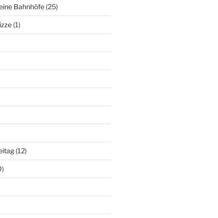
deine Bahnhöfe
(25)
izze
(1)
eitag
(12)
0)