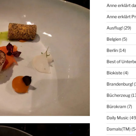
Anne erklärt da
Anne erklärt 
Ausflug!
(29)
Belgien
(5)
Berlin
(14)
Best of Unterb
Biokiste
(4)
Brandenburg!
(
Bücherzeug
(1
Bürokram
(7)
Daily Music
(49
Damals(TM)
(5