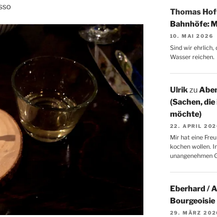
sso
Thomas Ho
Bahnhöfe: M
10. MAI 2026
Sind wir ehrlich
Wasser reichen.
Ulrik
zu
Aben
(Sachen, die
möchte)
22. APRIL 20
Mir hat eine Freu
kochen wollen. I
unangenehmen 
Eberhard / 
Bourgeoisie
29. MÄRZ 202