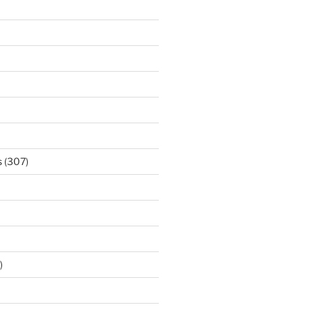
s
(307)
)