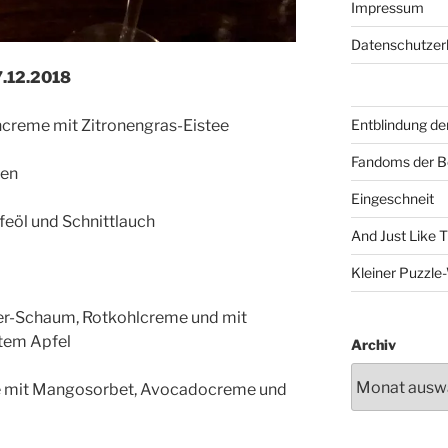
Impressum
Datenschutzer
7.12.2018
Entblindung de
ncreme mit Zitronengras-Eistee
Fandoms der B
gen
Eingeschneit
feöl und Schnittlauch
And Just Like 
Kleiner Puzzl
wer-Schaum, Rotkohlcreme und mit
tem Apfel
Archiv
 mit Mangosorbet, Avocadocreme und