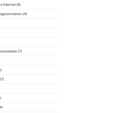
s Internet
(8)
Programmieren
(4)
ewusstsein
(7)
1)
37)
)
4)