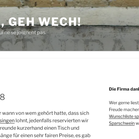
, GEH WECH!
i ne se joignent pas.
Die Firma dan
18
Wer gerne liest
Freude machen 
 wann von wem gehört hatte, dass sich
Wunschliste sp
isingen
lohnt, jedenfalls reservierten wir
Sparschwein
w
Freunde kurzerhand einen Tisch und
änge für einen sehr fairen Preise, es gab