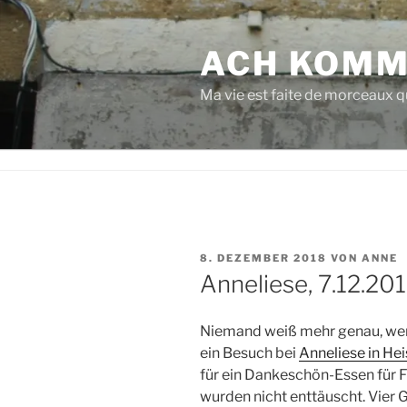
Zum
Inhalt
ACH KOMM
springen
Ma vie est faite de morceaux qu
VERÖFFENTLICHT
8. DEZEMBER 2018
VON
ANNE
AM
Anneliese, 7.12.20
Niemand weiß mehr genau, wer
ein Besuch bei
Anneliese in He
für ein Dankeschön-Essen für 
wurden nicht enttäuscht. Vier G