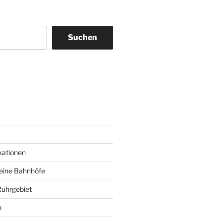
Suchen
am
ky
kationen
deine Bahnhöfe
Ruhrgebiet
n