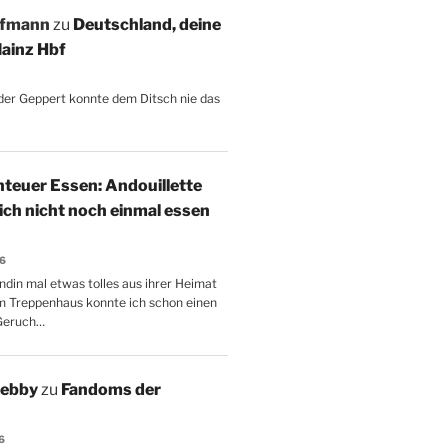
ffmann
zu
Deutschland, deine
ainz Hbf
, der Geppert konnte dem Ditsch nie das
teuer Essen: Andouillette
 ich nicht noch einmal essen
26
ndin mal etwas tolles aus ihrer Heimat
m Treppenhaus konnte ich schon einen
Geruch…
Aebby
zu
Fandoms der
6