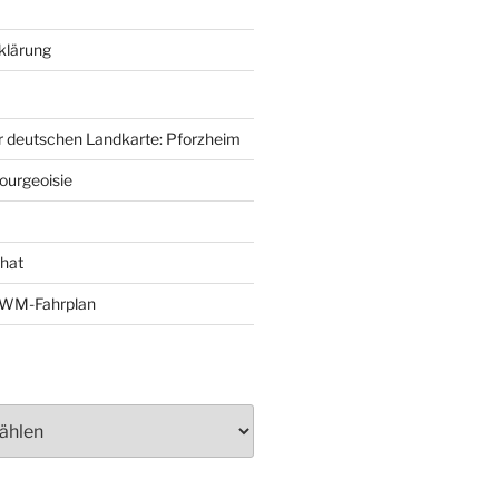
klärung
r deutschen Landkarte: Pforzheim
ourgeoisie
That
e-WM-Fahrplan