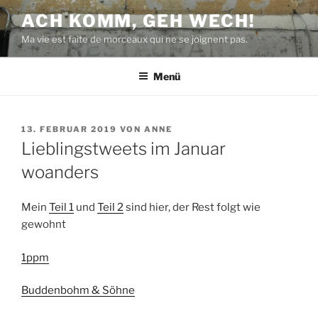
Zum
ACH KOMM, GEH WECH!
Inhalt
Ma vie est faite de morceaux qui ne se joignent pas.
springen
Menü
VERÖFFENTLICHT
13. FEBRUAR 2019
VON
ANNE
AM
Lieblingstweets im Januar
woanders
Mein
Teil 1
und
Teil 2
sind hier, der Rest folgt wie
gewohnt
1ppm
Buddenbohm & Söhne