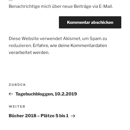
Benachrichtige mich über neue Beiträge via E-Mail.
Diese Website verwendet Akismet, um Spam zu
reduzieren.
Erfahre, wie deine Kommentardaten
verarbeitet werden.
Beitragsnavigation
Vorheriger
ZURÜCK
Beitrag
Tagebuchbloggen, 10.2.2019
Nächster
WEITER
Beitrag
Bücher 2018 – Plätze 5 bis 1