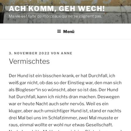
Zum
ACH KOMM, GEH WECH!
Inhalt
Ma vie est faite de morceaux qui ne se joignent pas.
springen
Menü
VERÖFFENTLICHT
3. NOVEMBER 2022
VON
ANNE
AM
Vermischtes
Der Hund ist ein bisschen krank, er hat Durchfall, ich
weiß gar nicht, ob das so der Einstieg war, den man sich
als Blogleser*in so wünscht, aber so ist das. Der Hund
hat Durchfall, kann ich nichts dran machen. Deswegen
war er heute Nacht auch sehr nervös. Weil es ein
kluger, aber auch umsichtiger Hund ist, stand er nachts
drei Mal bei uns im Schlafzimmer, zwei Mal musste er
raus, einmal wollte er wohl nur etwas Gesellschaft.