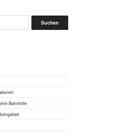
Suchen
m
y
kationen
eine Bahnhöfe
Ruhrgebiet