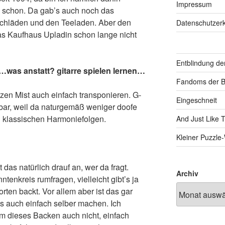
Impressum
 schon. Da gab’s auch noch das
chläden und den Teeladen. Aber den
Datenschutzerk
as Kaufhaus Upladin schon lange nicht
Entblindung de
was anstatt? gitarre spielen lernen…
Fandoms der B
en Mist auch einfach transponieren. G-
Eingeschneit
ar, weil da naturgemäß weniger doofe
i klassischen Harmoniefolgen.
And Just Like 
Kleiner Puzzl
 das natürlich drauf an, wer da fragt.
Archiv
enkreis rumfragen, vielleicht gibt’s ja
rten backt. Vor allem aber ist das gar
s auch einfach selber machen. Ich
m dieses Backen auch nicht, einfach