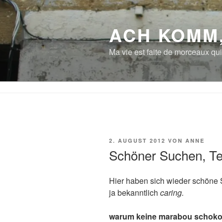
Zum
Inhalt
ACH KOMM
springen
Ma vie est faite de morceaux qui
VERÖFFENTLICHT
2. AUGUST 2012
VON
ANNE
AM
Schöner Suchen, Tei
Hier haben sich wieder schöne
ja bekanntlich
caring.
warum keine marabou schokol