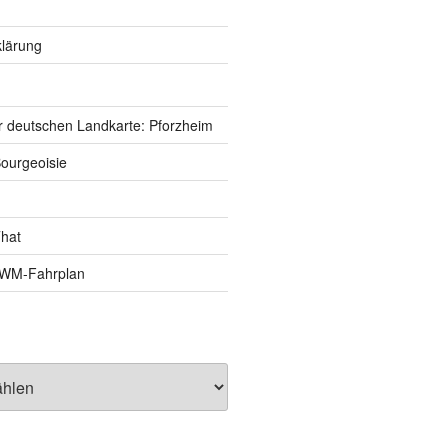
lärung
r deutschen Landkarte: Pforzheim
ourgeoisie
That
e-WM-Fahrplan