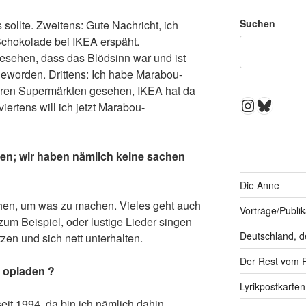
Suchen
sollte. Zweitens: Gute Nachricht, ich
chokolade bei IKEA erspäht.
esehen, dass das Blödsinn war und ist
geworden. Drittens: Ich habe Marabou-
ren Supermärkten gesehen, IKEA hat da
Instagra
Bluesk
ertens will ich jetzt Marabou-
en; wir haben nämlich keine sachen
Die Anne
hen, um was zu machen. Vieles geht auch
Vorträge/Publi
m Beispiel, oder lustige Lieder singen
Deutschland, d
en und sich nett unterhalten.
Der Rest vom 
n opladen ?
Lyrikpostkarten
eit 1994, da bin ich nämlich dahin