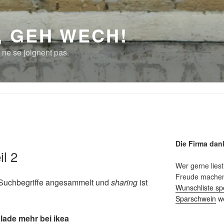
, GEH WECH!
 ne se joignent pas.
Die Firma dan
l 2
Wer gerne liest
Freude machen 
 Suchbegriffe angesammelt und
sharing
ist
Wunschliste sp
Sparschwein
we
ade mehr bei ikea