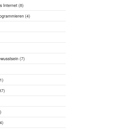
s Internet
(8)
rogrammieren
(4)
ewusstsein
(7)
1)
37)
)
4)