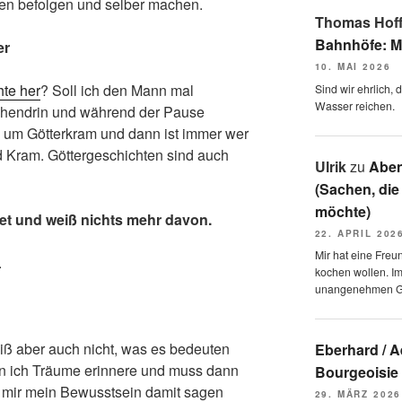
n befolgen und selber machen.
Thomas Hof
Bahnhöfe: M
er
10. MAI 2026
hte her
? Soll ich den Mann mal
Sind wir ehrlich,
Wasser reichen.
chendrin und während der Pause
h um Götterkram und dann ist immer wer
nd Kram. Göttergeschichten sind auch
Ulrik
zu
Aben
(Sachen, die
möchte)
et und weiß nichts mehr davon.
22. APRIL 202
Mir hat eine Freu
.
kochen wollen. I
unangenehmen 
iß aber auch nicht, was es bedeuten
Eberhard / 
wenn ich Träume erinnere und muss dann
Bourgeoisie
 mir mein Bewusstsein damit sagen
29. MÄRZ 2026