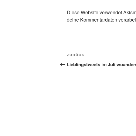
Diese Website verwendet Akism
deine Kommentardaten verarbei
Beitragsnavigation
Vorheriger
ZURÜCK
Beitrag
Lieblingstweets im Juli woander