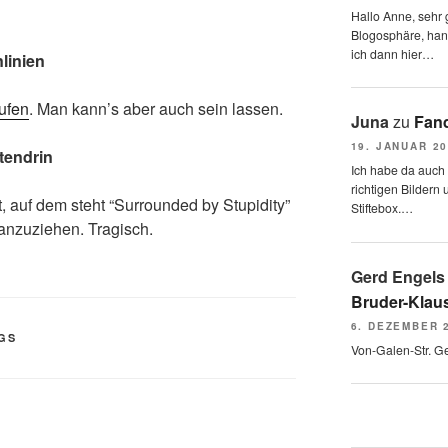
Hallo Anne, sehr g
Blogosphäre, hang
ich dann hier…
linien
ufen
. Man kann’s aber auch sein lassen.
Juna
zu
Fand
19. JANUAR 2
tendrin
Ich habe da auch
richtigen Bildern 
t, auf dem steht “Surrounded by Stupidity”
Stiftebox.…
 anzuziehen. Tragisch.
Gerd Engels
Bruder-Klaus
6. DEZEMBER 
GS
Von-Galen-Str. G