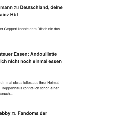
fmann
zu
Deutschland, deine
ainz Hbf
 der Geppert konnte dem Ditsch nie das
teuer Essen: Andouillette
 ich nicht noch einmal essen
6
ndin mal etwas tolles aus ihrer Heimat
m Treppenhaus konnte ich schon einen
Geruch…
Aebby
zu
Fandoms der