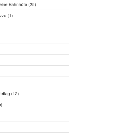
eine Bahnhöfe
(25)
zze
(1)
eitag
(12)
0)