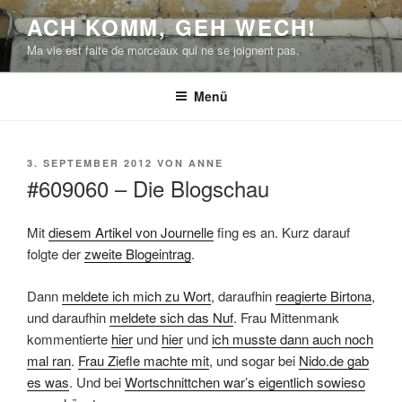
Zum
ACH KOMM, GEH WECH!
Inhalt
Ma vie est faite de morceaux qui ne se joignent pas.
springen
Menü
VERÖFFENTLICHT
3. SEPTEMBER 2012
VON
ANNE
AM
#609060 – Die Blogschau
Mit
diesem Artikel von Journelle
fing es an. Kurz darauf
folgte der
zweite Blogeintrag
.
Dann
meldete ich mich zu Wort
, daraufhin
reagierte Birtona
,
und daraufhin
meldete sich das Nuf
. Frau Mittenmank
kommentierte
hier
und
hier
und
ich musste dann auch noch
mal ran
.
Frau Ziefle machte mit
, und sogar bei
Nido.de gab
es was
. Und bei
Wortschnittchen war’s eigentlich sowieso