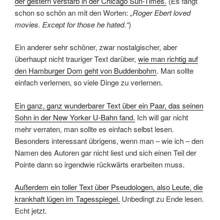
der gestern verstarb in der Chicago Sun-Times.
(Es fängt
schon so schön an mit den Worten:
„Roger Ebert loved
movies. Except for those he hated.“
)
Ein anderer sehr schöner, zwar nostalgischer, aber
überhaupt nicht trauriger Text darüber,
wie man richtig auf
den Hamburger Dom geht von Buddenbohm
. Man sollte
einfach verlernen, so viele Dinge zu verlernen.
Ein ganz, ganz wunderbarer Text über ein Paar, das seinen
Sohn in der New Yorker U-Bahn fand.
Ich will gar nicht
mehr verraten, man sollte es einfach selbst lesen.
Besonders interessant übrigens, wenn man – wie ich – den
Namen des Autoren gar nicht liest und sich einen Teil der
Pointe dann so irgendwie rückwärts erarbeiten muss.
Außerdem ein toller Text über Pseudologen, also Leute, die
krankhaft lügen im Tagesspiegel.
Unbedingt zu Ende lesen.
Echt jetzt.