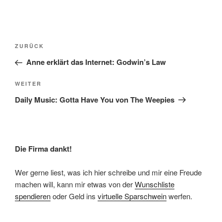
Beitragsnavigation
Vorheriger
ZURÜCK
Beitrag
Anne erklärt das Internet: Godwin’s Law
Nächster
WEITER
Beitrag
Daily Music: Gotta Have You von The Weepies
Die Firma dankt!
Wer gerne liest, was ich hier schreibe und mir eine Freude
machen will, kann mir etwas von der
Wunschliste
spendieren
oder Geld ins
virtuelle Sparschwein
werfen.