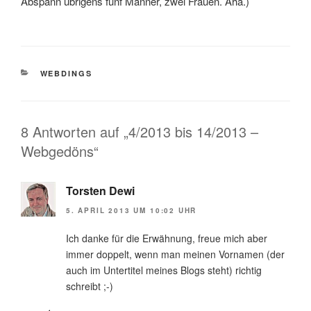
Abspann übrigens fünf Männer, zwei Frauen. Aha.)
KATEGORIEN
WEBDINGS
8 Antworten auf „4/2013 bis 14/2013 –
Webgedöns“
Torsten Dewi
5. APRIL 2013 UM 10:02 UHR
Ich danke für die Erwähnung, freue mich aber
immer doppelt, wenn man meinen Vornamen (der
auch im Untertitel meines Blogs steht) richtig
schreibt ;-)