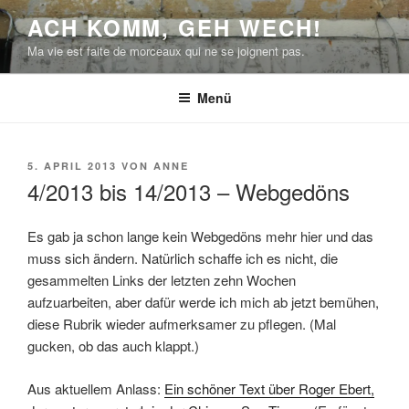
Zum
ACH KOMM, GEH WECH!
Inhalt
Ma vie est faite de morceaux qui ne se joignent pas.
springen
Menü
VERÖFFENTLICHT
5. APRIL 2013
VON
ANNE
AM
4/2013 bis 14/2013 – Webgedöns
Es gab ja schon lange kein Webgedöns mehr hier und das
muss sich ändern. Natürlich schaffe ich es nicht, die
gesammelten Links der letzten zehn Wochen
aufzuarbeiten, aber dafür werde ich mich ab jetzt bemühen,
diese Rubrik wieder aufmerksamer zu pflegen. (Mal
gucken, ob das auch klappt.)
Aus aktuellem Anlass:
Ein schöner Text über Roger Ebert,