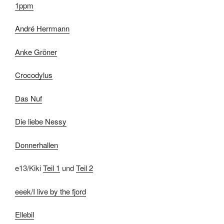
1ppm
André Herrmann
Anke Gröner
Crocodylus
Das Nuf
Die liebe Nessy
Donnerhallen
e13/Kiki
Teil 1
und
Teil 2
eeek/I live by the fjord
Ellebil