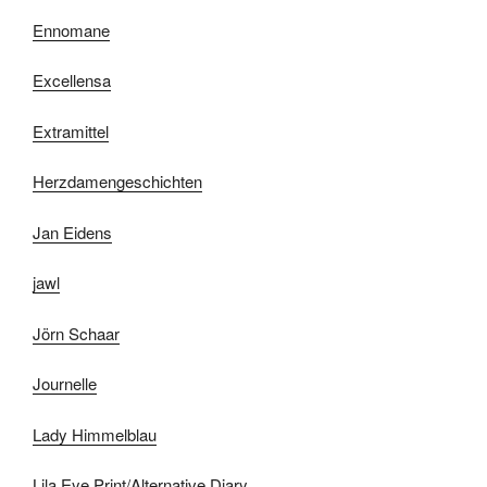
Ennomane
Excellensa
Extramittel
Herzdamengeschichten
Jan Eidens
jawl
Jörn Schaar
Journelle
Lady Himmelblau
Lila Eye Print/Alternative Diary