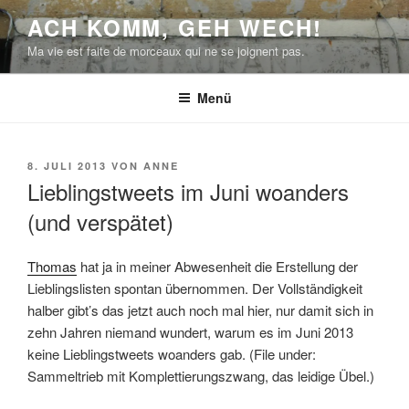
Zum
ACH KOMM, GEH WECH!
Inhalt
Ma vie est faite de morceaux qui ne se joignent pas.
springen
Menü
VERÖFFENTLICHT
8. JULI 2013
VON
ANNE
AM
Lieblingstweets im Juni woanders
(und verspätet)
Thomas
hat ja in meiner Abwesenheit die Erstellung der
Lieblingslisten spontan übernommen. Der Vollständigkeit
halber gibt’s das jetzt auch noch mal hier, nur damit sich in
zehn Jahren niemand wundert, warum es im Juni 2013
keine Lieblingstweets woanders gab. (File under:
Sammeltrieb mit Komplettierungszwang, das leidige Übel.)