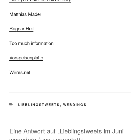
Matthias Mader
Ragnar Heil
Too much information
Vorspeisenplatte
Wirres.net
KATEGORIEN
LIEBLINGSTWEETS
,
WEBDINGS
Eine Antwort auf „Lieblingstweets im Juni
woanders (und verspätet)“