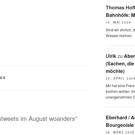
Thomas Hof
Bahnhöfe: M
10. MAI 2026
Sind wir ehrlich,
Wasser reichen.
Ulrik
zu
Aben
(Sachen, die
möchte)
NGS
22. APRIL 202
Mir hat eine Freu
kochen wollen. I
unangenehmen 
gstweets im August woanders“
Eberhard / 
Bourgeoisie
29. MÄRZ 2026