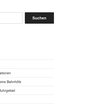
Suchen
m
y
kationen
eine Bahnhöfe
Ruhrgebiet