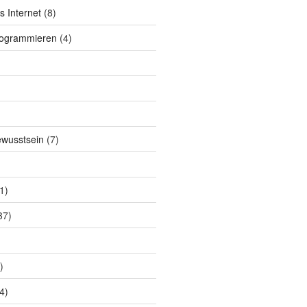
s Internet
(8)
rogrammieren
(4)
ewusstsein
(7)
1)
37)
)
4)