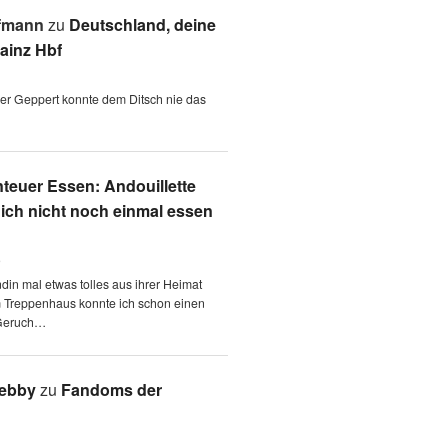
fmann
zu
Deutschland, deine
ainz Hbf
 der Geppert konnte dem Ditsch nie das
teuer Essen: Andouillette
 ich nicht noch einmal essen
6
ndin mal etwas tolles aus ihrer Heimat
m Treppenhaus konnte ich schon einen
Geruch…
Aebby
zu
Fandoms der