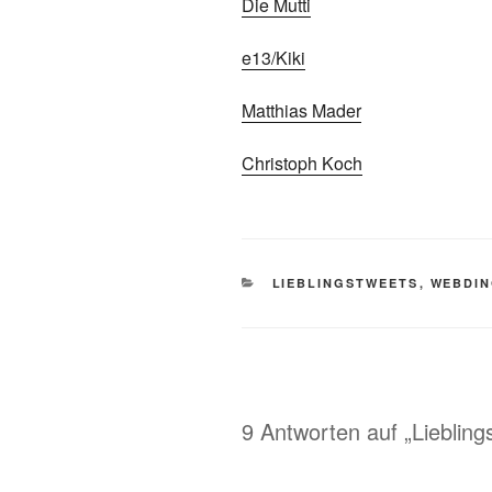
Die Mutti
e13/Kiki
Matthias Mader
Christoph Koch
KATEGORIEN
LIEBLINGSTWEETS
,
WEBDI
9 Antworten auf „Lieblin