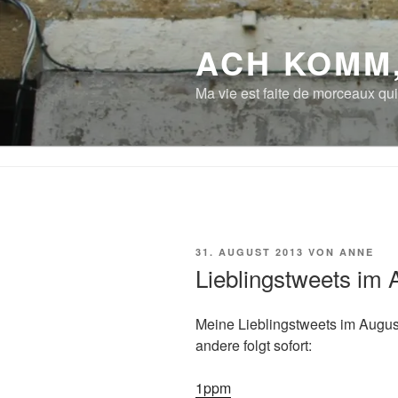
Zum
Inhalt
ACH KOMM
springen
Ma vie est faite de morceaux qui
VERÖFFENTLICHT
31. AUGUST 2013
VON
ANNE
AM
Lieblingstweets im
Meine Lieblingstweets im Augus
andere folgt sofort:
1ppm