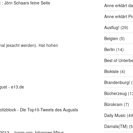
 : Jörn Schaars feine Seite
Anne erklärt da
Anne erklärt P
Ausflug!
(29)
R
Belgien
(5)
al jesacht werden). Hat hohen
Berlin
(14)
Best of Unterb
Biokiste
(4)
Brandenburg!
(
gust - e13.de
Bücherzeug
(1
Bürokram
(7)
otizblock - Die Top10-Tweets des Augusts
Daily Music
(49
Damals(TM)
(5
/2013 – 1ppm von Johannes Mirus