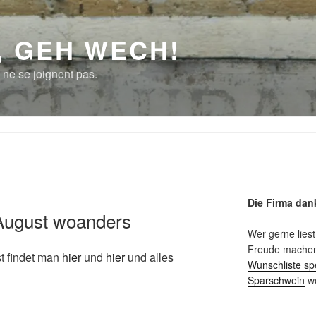
, GEH WECH!
 ne se joignent pas.
Die Firma dan
 August woanders
Wer gerne liest
Freude machen 
t findet man
hier
und
hier
und alles
Wunschliste sp
Sparschwein
we