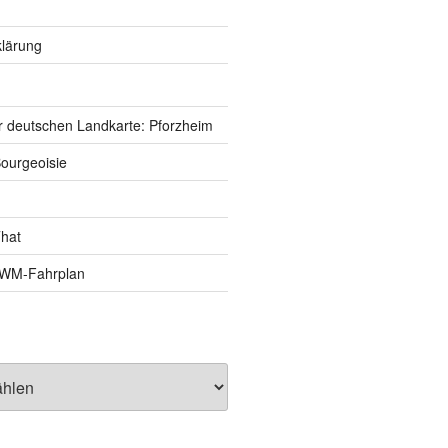
lärung
r deutschen Landkarte: Pforzheim
ourgeoisie
That
e-WM-Fahrplan