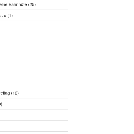
eine Bahnhöfe
(25)
zze
(1)
eitag
(12)
0)