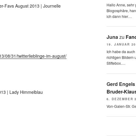
Hallo Anne, sehr g
r-Favs August 2013 | Journelle
Blogosphäre, hang
ich dann hier…
Juna
zu
Fand
19. JANUAR 2
Ich habe da auch
3/08/31/twitterlieblinge-im-august/
richtigen Bildern 
Stiftebox.…
Gerd Engels
Bruder-Klaus
013 | Lady Himmelblau
6. DEZEMBER 
Von-Galen-Str. G