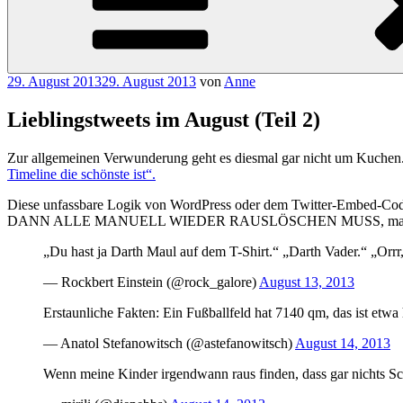
Veröffentlicht
29. August 2013
29. August 2013
von
Anne
am
Lieblingstweets im August (Teil 2)
Zur allgemeinen Verwunderung geht es diesmal gar nicht um Kuchen
Timeline die schönste ist“.
Diese unfassbare Logik von WordPress oder dem Twitter-Embed-Co
DANN ALLE MANUELL WIEDER RAUSLÖSCHEN MUSS, macht micht 
„Du hast ja Darth Maul auf dem T-Shirt.“ „Darth Vader.“ „Orrr,
— Rockbert Einstein (@rock_galore)
August 13, 2013
Erstaunliche Fakten: Ein Fußballfeld hat 7140 qm, das ist etwa
— Anatol Stefanowitsch (@astefanowitsch)
August 14, 2013
Wenn meine Kinder irgendwann raus finden, dass gar nichts Sch