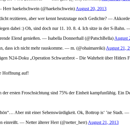
st! — Herr haekelschwein (@haekelschwein)
August 20, 2013
dicht rezitieren, aber wer kennt heutzutage noch Gedichte? — Akkord
ollegen dabei :) Oh, sind doch nur 11. 10. 8. 4. Ich sitze in der S-
erende Elend genießen. — Isabella Donnerhall (@PatschBella)
August 
keln, dass ich nicht mehr rauskomme. — m. (@ohaimareiki)
August 21, 
hsteiligen N24-Doku „Operation Schwarzbrot – Die Wahrheit über Hit
ie Hoffnung auf!
h der ersten Froschsichtung sind 75% der Einheit kampfunfähig. Ein De
schön“… Aber mit einer Sehenswürdigkeit. Ok, Bottrop is‘ ’ne Stadt.
einreißt. — Netter älterer Herr (@netter_herr)
August 21, 2013