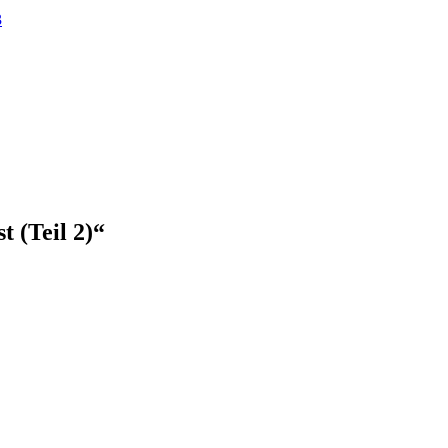
3
t (Teil 2)“