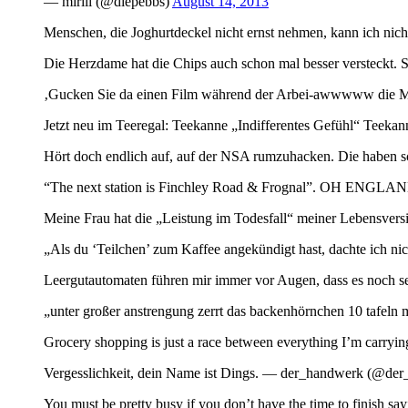
— mirili (@diepebbs)
August 14, 2013
Menschen, die Joghurtdeckel nicht ernst nehmen, kann ich n
Die Herzdame hat die Chips auch schon mal besser verstec
‚Gucken Sie da einen Film während der Arbei-awwwww die M
Jetzt neu im Teeregal: Teekanne „Indifferentes Gefühl“ Teek
Hört doch endlich auf, auf der NSA rumzuhacken. Die haben s
“The next station is Finchley Road & Frognal”. OH ENG
Meine Frau hat die „Leistung im Todesfall“ meiner Lebensve
„Als du ‘Teilchen’ zum Kaffee angekündigt hast, dachte ich 
Leergutautomaten führen mir immer vor Augen, dass es noch s
„unter großer anstrengung zerrt das backenhörnchen 10 tafeln 
Grocery shopping is just a race between everything I’m carryi
Vergesslichkeit, dein Name ist Dings. — der_handwerk (@de
You must be pretty busy if you don’t have the time to finish s