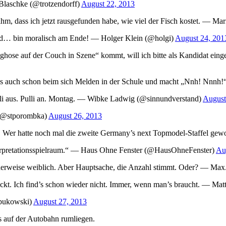
Blaschke (@trotzendorff)
August 22, 2013
e ihm, dass ich jetzt rausgefunden habe, wie viel der Fisch kostet. —
field… bin moralisch am Ende! — Holger Klein (@holgi)
August 24, 201
ose auf der Couch in Szene“ kommt, will ich bitte als Kandidat ein
es auch schon beim sich Melden in der Schule und macht „Nnh! Nnnh!
e. Pulli aus. Pulli an. Montag. — Wibke Ladwig (@sinnundverstand)
August
a (@stporombka)
August 26, 2013
 Wer hatte noch mal die zweite Germany’s next Topmodel-Staffel 
nterpretationsspielraum.“ — Haus Ohne Fenster (@HausOhneFenster)
Au
ierenderweise weiblich. Aber Hauptsache, die Anzahl stimmt. Oder? 
ckt. Ich find’s schon wieder nicht. Immer, wenn man’s braucht. — Ma
mbukowski)
August 27, 2013
 auf der Autobahn rumliegen.