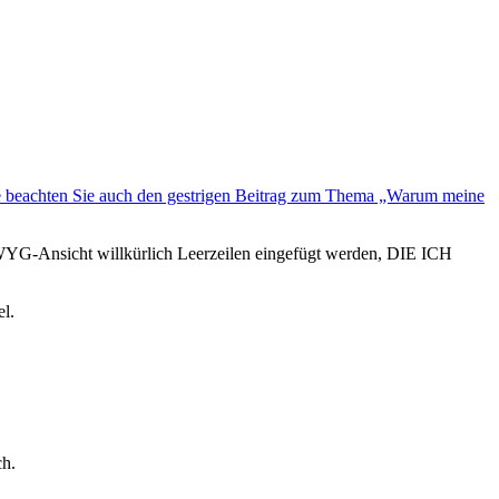
e beachten Sie auch den gestrigen Beitrag zum Thema „Warum meine
G-Ansicht willkürlich Leerzeilen eingefügt werden, DIE ICH
el.
ch.