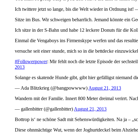
Ich twittere jetzt so lange, bis die Welt wieder in Ordnung i
Sitze im Bus. Wir schweigen beharrlich. Jemand könnte ein Ge
Ich sitze in der S-Bahn und habe 12 leckere Donuts für die K
Einmal die Vengaboys ins Firmenskype werfen und das resulti
versuche seit einer stunde, mich so in die bettdecke einzuwic
#Followerpower
: Mir fehlt noch die letzte Episode der sec
2013
Solange es skatende Hunde gibt, gibt hier gefälligst niemand d
— Ada Blitzkrieg (@bangpowwww)
August 21, 2013
Wandern mit der Familie. Innert 800 Meter dreimal verirrt. Nac
— gallenbitter (@gallenbitter)
August 21, 2013
Bottrop is‘ ne schöne Sadt mit Sehenswürdigkeiten. Na ja – „
Diese ohnmächtige Wut, wenn der Joghurtdeckel beim Abziehen 