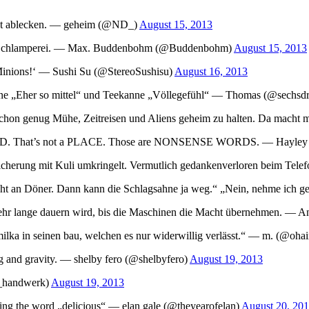
icht ablecken. — geheim (@ND_)
August 15, 2013
kt. Schlamperei. — Max. Buddenbohm (@Buddenbohm)
August 15, 2013
inions!‘ — Sushi Su (@StereoSushisu)
August 16, 2013
anne „Eher so mittel“ und Teekanne „Völlegefühl“ — Thomas (@sechsdr
chon genug Mühe, Zeitreisen und Aliens geheim zu halten. Da macht 
LAND. That’s not a PLACE. Those are NONSENSE WORDS. — Hayley
rsicherung mit Kuli umkringelt. Vermutlich gedankenverloren beim T
nicht an Döner. Dann kann die Schlagsahne ja weg.“ „Nein, nehme ic
ehr lange dauern wird, bis die Maschinen die Macht übernehmen. — A
milka in seinen bau, welchen es nur widerwillig verlässt.“ — m. (@oha
ng and gravity. — shelby fero (@shelbyfero)
August 19, 2013
r_handwerk)
August 19, 2013
aying the word „delicious“ — elan gale (@theyearofelan)
August 20, 20