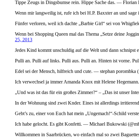
Tippe Zeugs in Dingsbumse rein. Hippe Sache das. — Florian 
Wenn mir langweilig ist, rufe ich bei H.P. Baxxter an und sag
Fünfer verloren, weil ich dachte „Barbie Girl“ sei von Whig
Wenn bei Shopping Queen mal das Thema „Setze deine Joggingh
25, 2013
Jedes Kind kommt unschuldig auf die Welt und dann schnipst 
Pulli an. Pulli auf links. Pulli aus. Pulli an. Hinten ist vorn
Edel sei der Mensch, hilfreich und cute. — stephan porombk
Ich verwechsel ja immer Amanda Knox mit Helene Hegemann.
„Und was ist das für ein großes Zimmer?“ – „Das ist unser I
In der Wohnung sind zwei Knder. Eines ist allerdings irrit
Gebt’s zu, einer von Euch hat mein „Ungemach!“-Schild verste
Ich habe gelocht. Es gibt Konfetti. — Michael Bukowski (@
Willkommen in Saarbrücken, wo einfach mal so zwei Baguettes