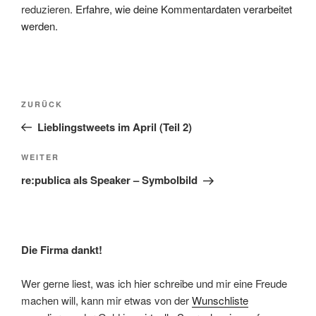
reduzieren.
Erfahre, wie deine Kommentardaten verarbeitet
werden.
Beitragsnavigation
Vorheriger
ZURÜCK
Beitrag
Lieblingstweets im April (Teil 2)
Nächster
WEITER
Beitrag
re:publica als Speaker – Symbolbild
Die Firma dankt!
Wer gerne liest, was ich hier schreibe und mir eine Freude
machen will, kann mir etwas von der
Wunschliste