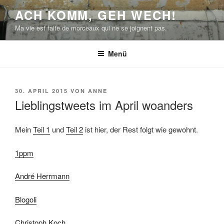
Zum
ACH KOMM, GEH WECH!
Inhalt
Ma vie est faite de morceaux qui ne se joignent pas.
springen
Menü
VERÖFFENTLICHT
30. APRIL 2015
VON
ANNE
AM
Lieblingstweets im April woanders
Mein
Teil 1
und
Teil 2
ist hier, der Rest folgt wie gewohnt.
1ppm
André Herrmann
Blogoli
Christoph Koch