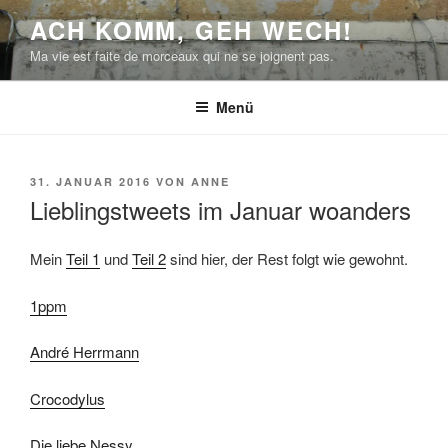
Zum
ACH KOMM, GEH WECH!
Inhalt
Ma vie est faite de morceaux qui ne se joignent pas.
springen
Menü
VERÖFFENTLICHT
31. JANUAR 2016
VON
ANNE
AM
Lieblingstweets im Januar woanders
Mein
Teil 1
und
Teil 2
sind hier, der Rest folgt wie gewohnt.
1ppm
André Herrmann
Crocodylus
Die liebe Nessy