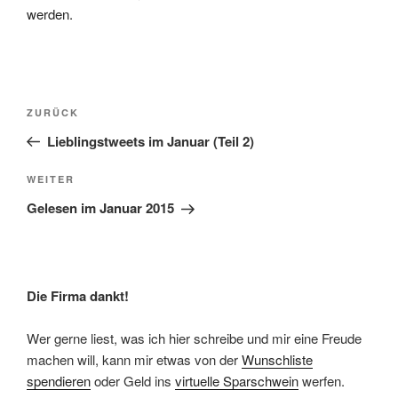
werden.
Beitragsnavigation
Vorheriger
ZURÜCK
Beitrag
Lieblingstweets im Januar (Teil 2)
Nächster
WEITER
Beitrag
Gelesen im Januar 2015
Die Firma dankt!
Wer gerne liest, was ich hier schreibe und mir eine Freude
machen will, kann mir etwas von der
Wunschliste
spendieren
oder Geld ins
virtuelle Sparschwein
werfen.