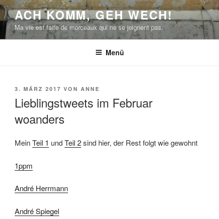
Zum
ACH KOMM, GEH WECH!
Inhalt
Ma vie est faite de morceaux qui ne se joignent pas.
springen
Menü
VERÖFFENTLICHT
3. MÄRZ 2017
VON
ANNE
AM
Lieblingstweets im Februar
woanders
Mein
Teil 1
und
Teil 2
sind hier, der Rest folgt wie gewohnt
1ppm
André Herrmann
André Spiegel