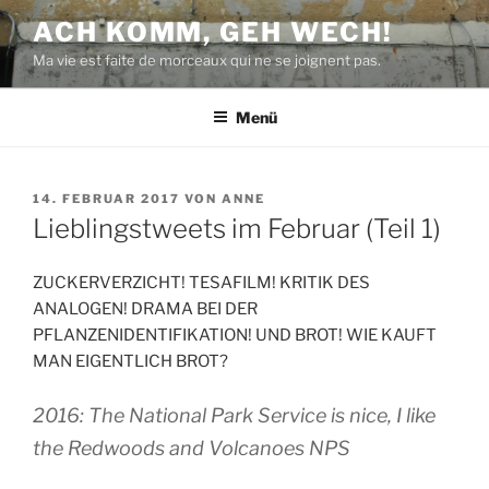
Zum
ACH KOMM, GEH WECH!
Inhalt
Ma vie est faite de morceaux qui ne se joignent pas.
springen
Menü
VERÖFFENTLICHT
14. FEBRUAR 2017
VON
ANNE
AM
Lieblingstweets im Februar (Teil 1)
ZUCKERVERZICHT! TESAFILM! KRITIK DES
ANALOGEN! DRAMA BEI DER
PFLANZENIDENTIFIKATION! UND BROT! WIE KAUFT
MAN EIGENTLICH BROT?
2016: The National Park Service is nice, I like
the Redwoods and Volcanoes NPS