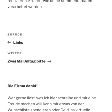
reduzieren.
Erfahre, wie deine Kommentardaten
verarbeitet werden.
Beitragsnavigation
Vorheriger
ZURÜCK
Beitrag
Links
Nächster
WEITER
Beitrag
Zwei Mal Alltag bitte
Die Firma dankt!
Wer gerne liest, was ich hier schreibe und mir eine
Freude machen will, kann mir etwas von der
Wunschliste spendieren
oder Geld ins
virtuelle