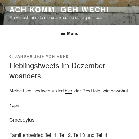
Zum
ACH KOMM, GEH WECH!
Inhalt
Ma vie est faite de morceaux qui ne se joignent pas.
springen
Menü
VERÖFFENTLICHT
6. JANUAR 2020
VON
ANNE
AM
Lieblingstweets im Dezember
woanders
Meine Lieblingstweets sind
hier
, der Rest folgt wie gewohnt.
1ppm
Crocodylus
Familienbetrieb
Teil 1
,
Teil 2
,
Teil 3
und
Teil 4