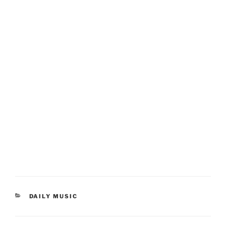
KATEGORIEN
DAILY MUSIC