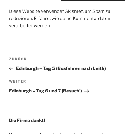
Diese Website verwendet Akismet, um Spam zu
reduzieren.
Erfahre, wie deine Kommentardaten
verarbeitet werden.
Beitragsnavigation
Vorheriger
ZURÜCK
Beitrag
Edinburgh – Tag 5 (Busfahren nach Leith)
Nächster
WEITER
Beitrag
Edinburgh – Tag 6 und 7 (Besuch!)
Die Firma dankt!