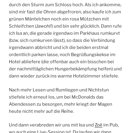
durch den Sturm zum Schloss hoch. Als ich ankomme,
sind mir fast die Ohren abgefroren, also kaufe ich zum
grünen Mäntelchen noch ein rosa Mützchen mit
Schleifchen (
Jawohl!
) und bin sehr glücklich. Dann rufe
ich Isa an, die gerade irgendwo im Parkhaus rumkurvt
(bzw. sich rumkurven lässt), so dass die Verbindung
irgendwann abbricht und ich die beiden erstmal
ordentlich parken lasse, noch Begrüßungskekse im
Hotel abliefere (die offenbar auch ein bisschen bei
der nachmittäglichen Hungerbekämpfung helfen) und
dann wieder zurück ins warme Hotelzimmer stiefele.
Nach mehr Lesen und Rumliegen und Nichtstun
stiefele ich erneut los, um bei McDonalds das
Abendessen zu besorgen, mehr kriegt der Magen
heute nicht mehr auf die Reihe.
Und dann verabreden wir uns mit Isa und
Zoë
im Pub,
wo auch eine Live-Session ist. Da laufen wir dann