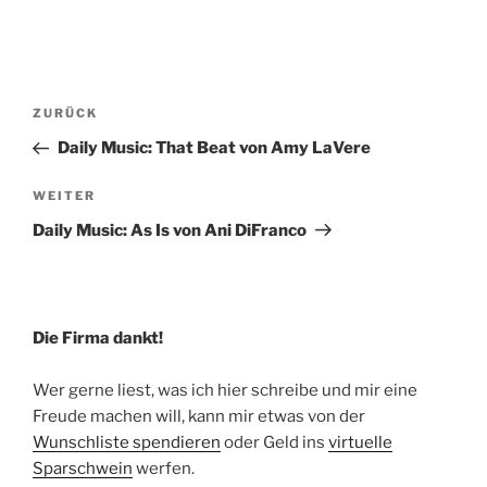
Beitragsnavigation
Vorheriger
ZURÜCK
Beitrag
Daily Music: That Beat von Amy LaVere
Nächster
WEITER
Beitrag
Daily Music: As Is von Ani DiFranco
Die Firma dankt!
Wer gerne liest, was ich hier schreibe und mir eine
Freude machen will, kann mir etwas von der
Wunschliste spendieren
oder Geld ins
virtuelle
Sparschwein
werfen.