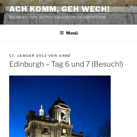
Zum
ACH KOMM, GEH WECH!
Inhalt
Ma vie est faite de morceaux qui ne se joignent pas.
springen
Menü
VERÖFFENTLICHT
17. JANUAR 2012
VON
ANNE
AM
Edinburgh – Tag 6 und 7 (Besuch!)