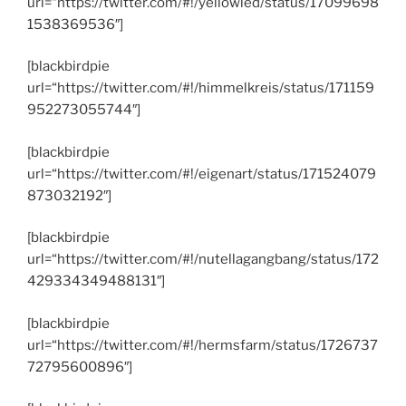
url=“https://twitter.com/#!/yellowled/status/17099698
1538369536″]
[blackbirdpie
url=“https://twitter.com/#!/himmelkreis/status/171159
952273055744″]
[blackbirdpie
url=“https://twitter.com/#!/eigenart/status/171524079
873032192″]
[blackbirdpie
url=“https://twitter.com/#!/nutellagangbang/status/172
429334349488131″]
[blackbirdpie
url=“https://twitter.com/#!/hermsfarm/status/1726737
72795600896″]