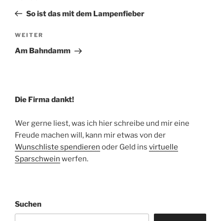
Beitrag
So ist das mit dem Lampenfieber
Nächster
WEITER
Beitrag
Am Bahndamm
Die Firma dankt!
Wer gerne liest, was ich hier schreibe und mir eine
Freude machen will, kann mir etwas von der
Wunschliste spendieren
oder Geld ins
virtuelle
Sparschwein
werfen.
Suchen