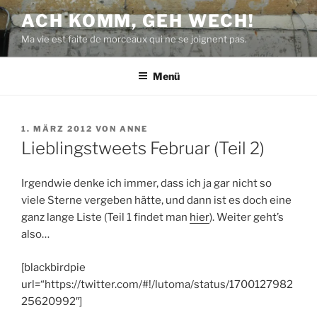
Zum
ACH KOMM, GEH WECH!
Inhalt
Ma vie est faite de morceaux qui ne se joignent pas.
springen
Menü
VERÖFFENTLICHT
1. MÄRZ 2012
VON
ANNE
AM
Lieblingstweets Februar (Teil 2)
Irgendwie denke ich immer, dass ich ja gar nicht so
viele Sterne vergeben hätte, und dann ist es doch eine
ganz lange Liste (Teil 1 findet man
hier
). Weiter geht’s
also…
[blackbirdpie
url=“https://twitter.com/#!/lutoma/status/1700127982
25620992″]