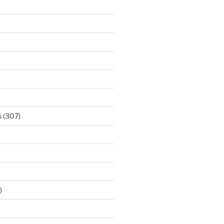
s
(307)
)