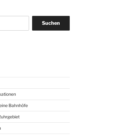
Suchen
am
ky
kationen
deine Bahnhöfe
Ruhrgebiet
n