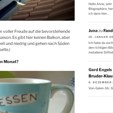
Hallo Anne, sehr 
Blogosphäre, hang
ich dann hier…
Juna
zu
Fand
em voller Freude auf die bevorstehende
ison. Es gibt hier keinen Balkon, aber
19. JANUAR 2
Ich habe da auch
reit und niedrig und gehen nach Süden
den richtigen Bil
elte.)
metallene Stifte
sen Monat?
Gerd Engels
Bruder-Klaus
6. DEZEMBER
Von-Galen-Str. 