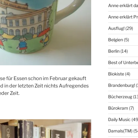
Anne erklärt da
Anne erklärt 
Ausflug!
(29)
Belgien
(5)
Berlin
(14)
Best of Unterb
Biokiste
(4)
asse für Essen schon im Februar gekauft
Brandenburg!
(
d in der letzten Zeit nichts Aufregendes
der Zeit.
Bücherzeug
(1
Bürokram
(7)
Daily Music
(49
Damals(TM)
(5