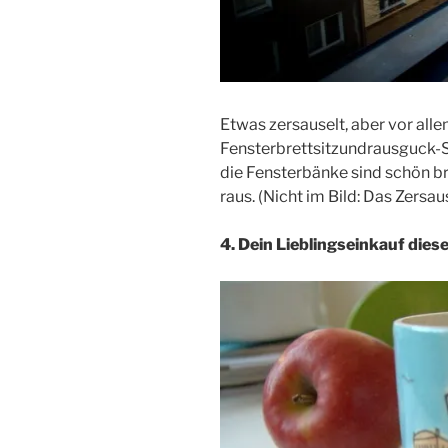
Etwas zersauselt, aber vor all
Fensterbrettsitzundrausguck-Sa
die Fensterbänke sind schön b
raus. (Nicht im Bild: Das Zersaus
4. Dein Lieblingseinkauf die