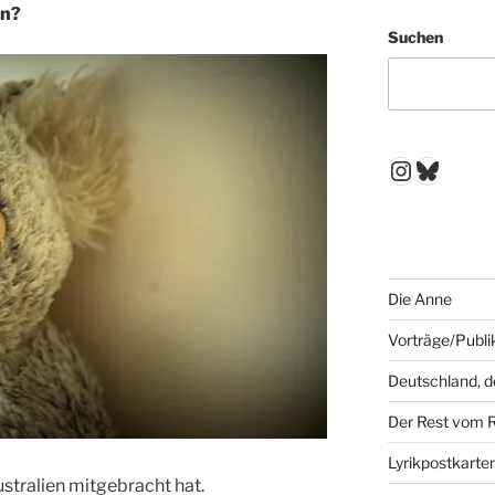
ln?
Suchen
Instagr
Blues
Die Anne
Vorträge/Publi
Deutschland, 
Der Rest vom 
Lyrikpostkarte
stralien mitgebracht hat.