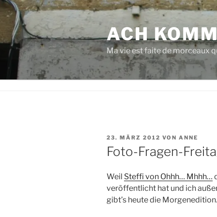
Zum
Inhalt
ACH KOMM
springen
Ma vie est faite de morceaux qu
VERÖFFENTLICHT
23. MÄRZ 2012
VON
ANNE
AM
Foto-Fragen-Freitag
Weil
Steffi von Ohhh… Mhhh…
d
veröffentlicht hat und ich auße
gibt’s heute die Morgenedition