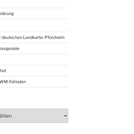
klärung
r deutschen Landkarte: Pforzheim
ourgeoisie
That
e-WM-Fahrplan