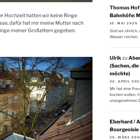
Thomas Ho
r Hochzeit hatten wir keine Ringe
Bahnhöfe: M
sse, dafür hat mir meine Mutter nach
10. MAI 2026
inge meiner Großeltern gegeben.
Sind wir ehrlich
Wasser reichen.
Ulrik
zu
Aben
(Sachen, die
möchte)
22. APRIL 20
Mir hat eine Freu
kochen wollen. I
unangenehmen 
Eberhard / 
Bourgeoisie
29. MÄRZ 202