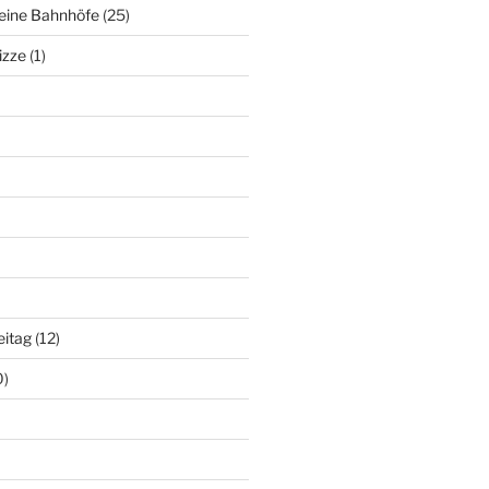
deine Bahnhöfe
(25)
izze
(1)
eitag
(12)
0)