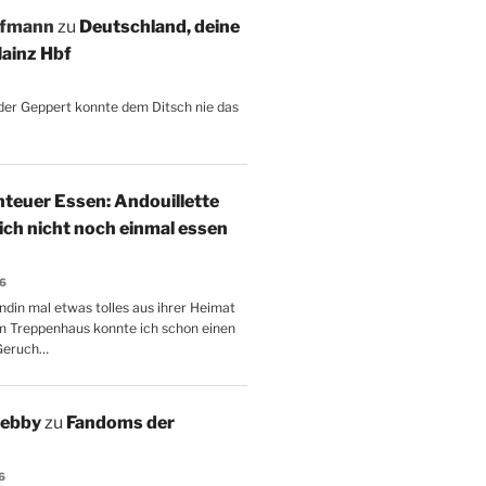
ffmann
zu
Deutschland, deine
ainz Hbf
, der Geppert konnte dem Ditsch nie das
teuer Essen: Andouillette
 ich nicht noch einmal essen
26
ndin mal etwas tolles aus ihrer Heimat
m Treppenhaus konnte ich schon einen
Geruch…
Aebby
zu
Fandoms der
6