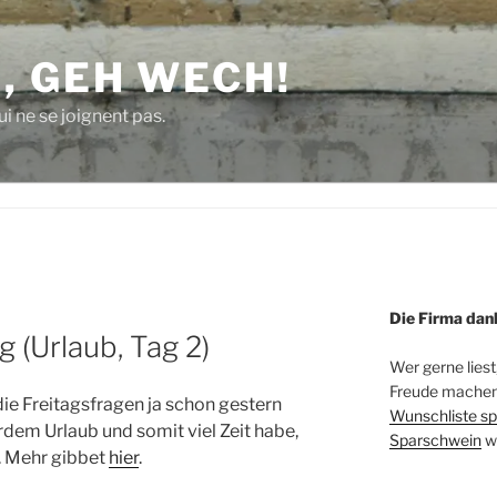
, GEH WECH!
i ne se joignent pas.
Die Firma dan
 (Urlaub, Tag 2)
Wer gerne liest
Freude machen 
ie Freitagsfragen ja schon gestern
Wunschliste sp
rdem Urlaub und somit viel Zeit habe,
Sparschwein
w
. Mehr gibbet
hier
.