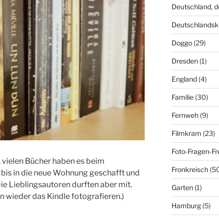
Deutschland, 
Deutschlandsk
Doggo
(29)
Dresden
(1)
England
(4)
Familie
(30)
Fernweh
(9)
Filmkram
(23)
Foto-Fragen-Fr
, vielen Bücher haben es beim
Fronkreisch
(5
 bis in die neue Wohnung geschafft und
Die Lieblingsautoren durften aber mit.
Garten
(1)
on wieder das Kindle fotografieren.)
Hamburg
(5)