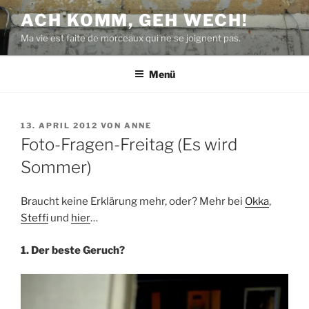
Zum
ACH KOMM, GEH WECH!
Inhalt
Ma vie est faite de morceaux qui ne se joignent pas.
springen
Menü
VERÖFFENTLICHT
13. APRIL 2012
VON
ANNE
AM
Foto-Fragen-Freitag (Es wird
Sommer)
Braucht keine Erklärung mehr, oder? Mehr bei
Okka
,
Steffi
und
hier
…
1. Der beste Geruch?