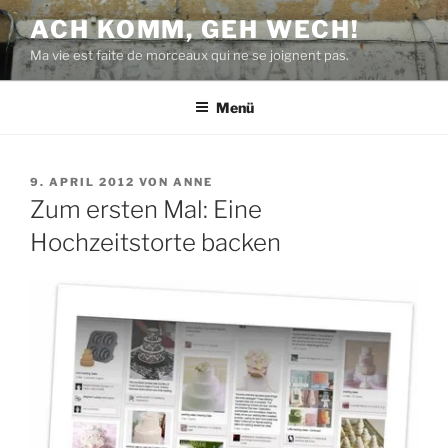
Zum
ACH KOMM, GEH WECH!
Inhalt
Ma vie est faite de morceaux qui ne se joignent pas.
springen
Menü
VERÖFFENTLICHT
9. APRIL 2012
VON
ANNE
AM
Zum ersten Mal: Eine
Hochzeitstorte backen