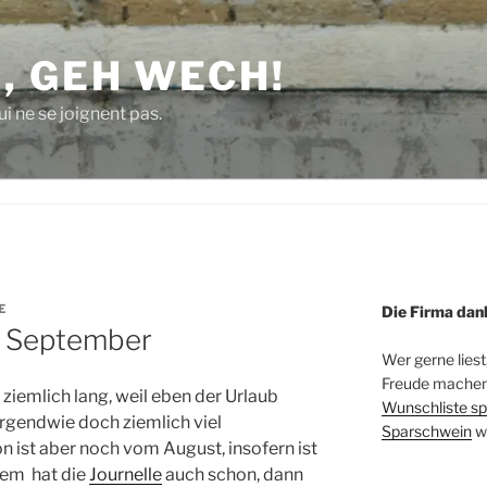
, GEH WECH!
i ne se joignent pas.
E
Die Firma dan
m September
Wer gerne liest
Freude machen 
 ziemlich lang, weil eben der Urlaub
Wunschliste sp
rgendwie doch ziemlich viel
Sparschwein
w
 ist aber noch vom August, insofern ist
dem hat die
Journelle
auch schon, dann