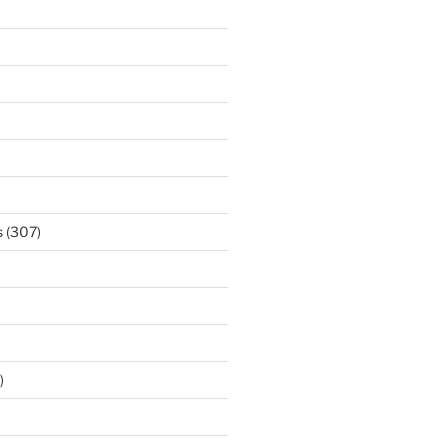
s
(307)
)