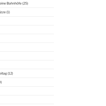
deine Bahnhöfe
(25)
izze
(1)
eitag
(12)
0)