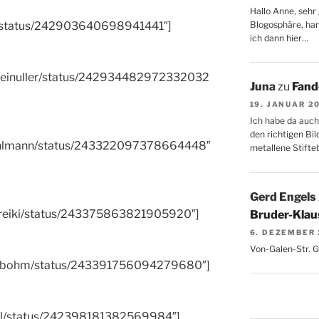
Hallo Anne, sehr 
Blogosphäre, hang
uf/status/242903640698941441″]
ich dann hier…
sdreinuller/status/242934482972332032
Juna
zu
Fand
19. JANUAR 2
Ich habe da auch
den richtigen Bil
nDahlmann/status/243322097378664448″
metallene Stifte
Gerd Engels
mareiki/status/243375863821905920″]
Bruder-Klaus
6. DEZEMBER
Von-Galen-Str. 
denbohm/status/243391756094279680″]
Karl/status/242398181382569984″]