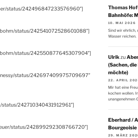
Thomas Ho
Weber/status/242496847233576960″]
Bahnhöfe: M
10. MAI 2026
Sind wir ehrlich
denbohm/status/242541072528601088″]
Wasser reichen.
ddenbohm/status/242550877645307904″]
Ulrik
zu
Aben
(Sachen, die
möchte)
iebenessy/status/242697409975709697″
22. APRIL 20
Mir hat eine Freu
kochen wollen. I
unangenehmen 
ngo/status/242710340431912961″]
Eberhard / 
erbreuer/status/242899292308766720″]
Bourgeoisie
29. MÄRZ 202