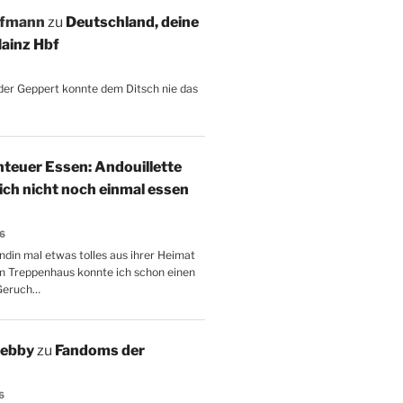
ffmann
zu
Deutschland, deine
ainz Hbf
, der Geppert konnte dem Ditsch nie das
teuer Essen: Andouillette
 ich nicht noch einmal essen
26
ndin mal etwas tolles aus ihrer Heimat
m Treppenhaus konnte ich schon einen
Geruch…
Aebby
zu
Fandoms der
6