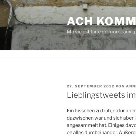
Zum
Inhalt
ACH KOMM
springen
Ma vie est faite de morceaux qu
VERÖFFENTLICHT
27. SEPTEMBER 2012
VON
ANN
AM
Lieblingstweets i
Ein bisschen zu früh, dafür aber
dazwischen war und sich aber i
angesammelt hat. Einiges davon
eh alles durcheinander. Außer