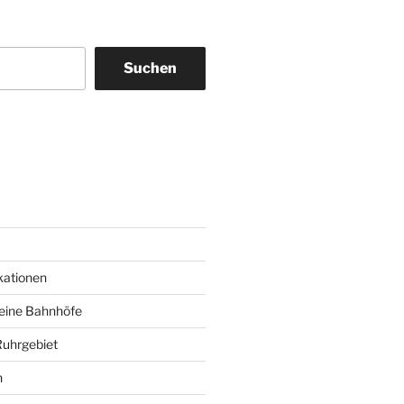
Suchen
am
ky
kationen
deine Bahnhöfe
Ruhrgebiet
n