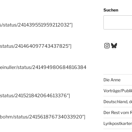
Suchen
tlos/status/241439551959212032″]
Instagr
Blues
os/status/241464097743437825″]
sdreinuller/status/241494980684816384
Die Anne
Vorträge/Publi
21/status/241521842064613376″]
Deutschland, 
Der Rest vom 
denbohm/status/241561876734033920″]
Lyrikpostkarte