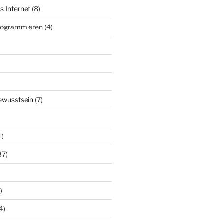
s Internet
(8)
Programmieren
(4)
ewusstsein
(7)
1)
37)
)
4)