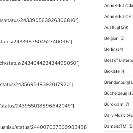
Anne erklärt da
Anne erklärt 
ports/status/243390563926306816″]
Ausflug!
(29)
Belgien
(5)
io/status/243398750452740096″]
Berlin
(14)
Best of Unterb
erich/status/243464423434498050″]
Biokiste
(4)
Brandenburg!
(
iki/status/243569548392017920″]
Bücherzeug
(1
Bürokram
(7)
nUp/status/243955018896642049″]
Daily Music
(49
Damals(TM)
(5
reoSushisu/status/244007027569983488