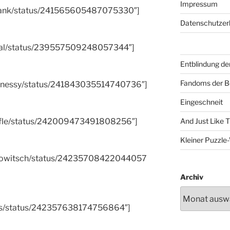
Impressum
dcrank/status/241565605487075330″]
Datenschutzer
feral/status/239557509248057344″]
Entblindung de
Fandoms der B
iebenessy/status/241843035514740736″]
Eingeschneit
Ziefle/status/242009473491808256″]
And Just Like 
Kleiner Puzzl
efanowitsch/status/24235708422044057
Archiv
tlos/status/242357638174756864″]