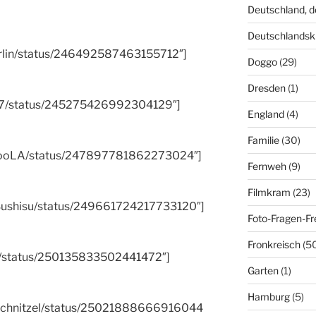
Deutschland, 
Deutschlandsk
berlin/status/246492587463155712″]
Doggo
(29)
Dresden
(1)
iv67/status/245275426992304129″]
England
(4)
Familie
(30)
kadooLA/status/247897781862273024″]
Fernweh
(9)
Filmkram
(23)
eoSushisu/status/249661724217733120″]
Foto-Fragen-Fr
Fronkreisch
(5
aku/status/250135833502441472″]
Garten
(1)
Hamburg
(5)
pySchnitzel/status/25021888666916044