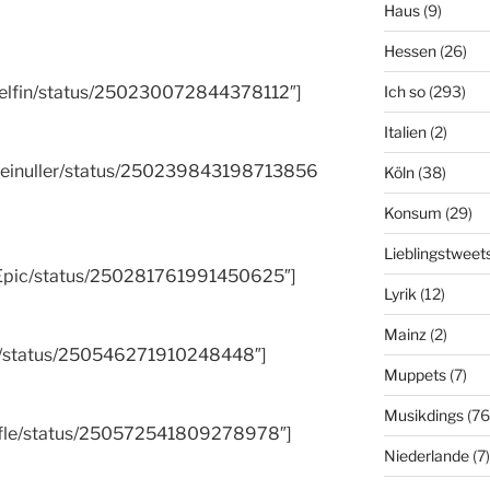
Haus
(9)
Hessen
(26)
Ich so
(293)
ndelfin/status/250230072844378112″]
Italien
(2)
sdreinuller/status/250239843198713856
Köln
(38)
Konsum
(29)
Lieblingstweet
ryEpic/status/250281761991450625″]
Lyrik
(12)
Mainz
(2)
aku/status/250546271910248448″]
Muppets
(7)
Musikdings
(76
Ziefle/status/250572541809278978″]
Niederlande
(7)