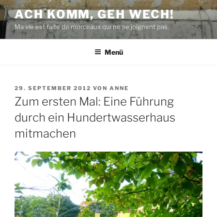
Zum
ACH KOMM, GEH WECH!
Inhalt
Ma vie est faite de morceaux qui ne se joignent pas.
springen
Menü
VERÖFFENTLICHT
29. SEPTEMBER 2012
VON
ANNE
AM
Zum ersten Mal: Eine Führung
durch ein Hundertwasserhaus
mitmachen