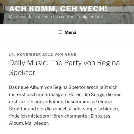
Zum
ACH KOMM, GEH WECH!
Inhalt
Ma vie est faite de morceaux qui ne se joignent pas.
springen
Menü
VERÖFFENTLICHT
14. NOVEMBER 2012
VON
ANNE
AM
Daily Music: The Party von Regina
Spektor
Das
neue Album von Regina Spektor
erschließt sich
mir erst nach mehrmaligem Hören, die Songs, die mir
erst zu seltsam vorkamen, bekommen auf einmal
Struktur und die, die zunächst sehr simpel schienen,
finde ich mit jedem Hören charmanter. Ein gutes
Album. Mal wieder.