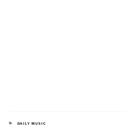
KATEGORIEN
DAILY MUSIC