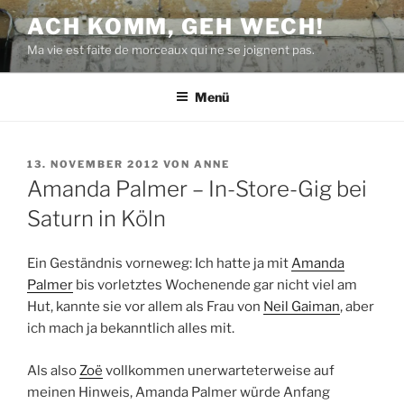
Zum
ACH KOMM, GEH WECH!
Inhalt
Ma vie est faite de morceaux qui ne se joignent pas.
springen
Menü
VERÖFFENTLICHT
13. NOVEMBER 2012
VON
ANNE
AM
Amanda Palmer – In-Store-Gig bei
Saturn in Köln
Ein Geständnis vorneweg: Ich hatte ja mit
Amanda
Palmer
bis vorletztes Wochenende gar nicht viel am
Hut, kannte sie vor allem als Frau von
Neil Gaiman
, aber
ich mach ja bekanntlich alles mit.
Als also
Zoë
vollkommen unerwarteterweise auf
meinen Hinweis, Amanda Palmer würde Anfang