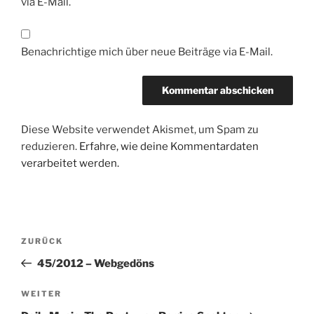
via E-Mail.
Benachrichtige mich über neue Beiträge via E-Mail.
Diese Website verwendet Akismet, um Spam zu
reduzieren.
Erfahre, wie deine Kommentardaten
verarbeitet werden.
Beitragsnavigation
Vorheriger
ZURÜCK
Beitrag
45/2012 – Webgedöns
Nächster
WEITER
Beitrag