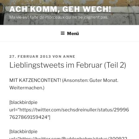
Zum
ACH KOMM, GEH WECH!
Inhalt
Ma vie est faite de morceaux qui ne se joignent pas.
springen
Menü
VERÖFFENTLICHT
27. FEBRUAR 2013
VON
ANNE
AM
Lieblingstweets im Februar (Teil 2)
MIT KATZENCONTENT! (Ansonsten: Guter Monat.
Weitermachen.)
[blackbirdpie
url=“https://twitter.com/sechsdreinuller/status/29996
7627869159424″]
[blackbirdpie