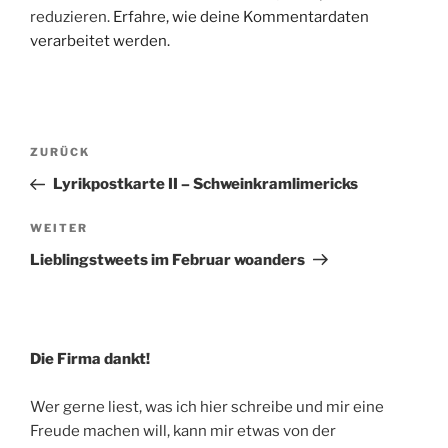
reduzieren.
Erfahre, wie deine Kommentardaten
verarbeitet werden.
Beitragsnavigation
Vorheriger
ZURÜCK
Beitrag
Lyrikpostkarte II – Schweinkramlimericks
Nächster
WEITER
Beitrag
Lieblingstweets im Februar woanders
Die Firma dankt!
Wer gerne liest, was ich hier schreibe und mir eine
Freude machen will, kann mir etwas von der