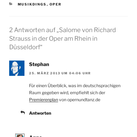
KATEGORIEN
MUSIKDINGS
,
OPER
2 Antworten auf „Salome von Richard
Strauss in der Oper am Rhein in
Düsseldorf“
Stephan
25. MÄRZ 2013 UM 04:06 UHR
Für einen Überblick, was im deutschsprachigen
Raum gegeben wird, empfiehlt sich der
Premierenplan
von opernundtanz.de
Antworten