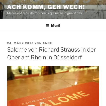
Zum
ACH KOMM, GEH WECH!
Inhalt
Ma vie est faite de morceaux qui ne se joignent pas.
springen
Menü
VERÖFFENTLICHT
24. MÄRZ 2013
VON
ANNE
AM
Salome von Richard Strauss in der
Oper am Rhein in Düsseldorf