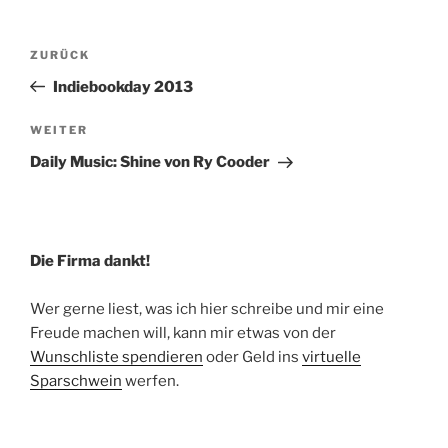
Beitragsnavigation
Vorheriger
ZURÜCK
Beitrag
Indiebookday 2013
Nächster
WEITER
Beitrag
Daily Music: Shine von Ry Cooder
Die Firma dankt!
Wer gerne liest, was ich hier schreibe und mir eine
Freude machen will, kann mir etwas von der
Wunschliste spendieren
oder Geld ins
virtuelle
Sparschwein
werfen.