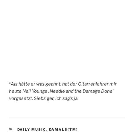
*
Als hätte er was geahnt, hat der Gitarrenlehrer mir
heute Neil Youngs „Needle and the Damage Done“
vorgesetzt. Siebziger, ich sag’s ja.
KATEGORIEN
DAILY MUSIC
,
DAMALS(TM)