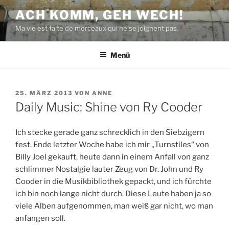
Zum
ACH KOMM, GEH WECH!
Inhalt
Ma vie est faite de morceaux qui ne se joignent pas.
springen
Menü
VERÖFFENTLICHT
25. MÄRZ 2013
VON
ANNE
AM
Daily Music: Shine von Ry Cooder
Ich stecke gerade ganz schrecklich in den Siebzigern
fest. Ende letzter Woche habe ich mir „Turnstiles“ von
Billy Joel gekauft, heute dann in einem Anfall von ganz
schlimmer Nostalgie lauter Zeug von Dr. John und Ry
Cooder in die Musikbibliothek gepackt, und ich fürchte
ich bin noch lange nicht durch. Diese Leute haben ja so
viele Alben aufgenommen, man weiß gar nicht, wo man
anfangen soll.