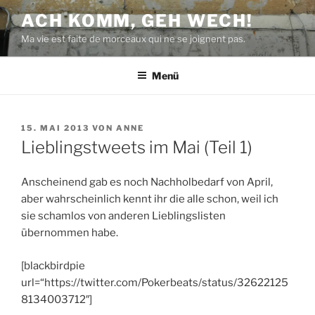
Zum
ACH KOMM, GEH WECH!
Inhalt
Ma vie est faite de morceaux qui ne se joignent pas.
springen
Menü
VERÖFFENTLICHT
15. MAI 2013
VON
ANNE
AM
Lieblingstweets im Mai (Teil 1)
Anscheinend gab es noch Nachholbedarf von April,
aber wahrscheinlich kennt ihr die alle schon, weil ich
sie schamlos von anderen Lieblingslisten
übernommen habe.
[blackbirdpie
url=“https://twitter.com/Pokerbeats/status/32622125
8134003712″]