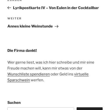
Vorheriger
Beitrag
Lyrikpostkarte IV – Von Eulen in der Cocktailbar
Nächster
WEITER
Beitrag
Annes kleine Weinstunde
Die Firma dankt!
Wer gerne liest, was ich hier schreibe und mir eine
Freude machen will, kann mir etwas von der
Wunschliste spendieren
oder Geld ins
virtuelle
Sparschwein
werfen.
Suchen