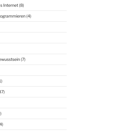
s Internet
(8)
Programmieren
(4)
ewusstsein
(7)
1)
37)
)
4)