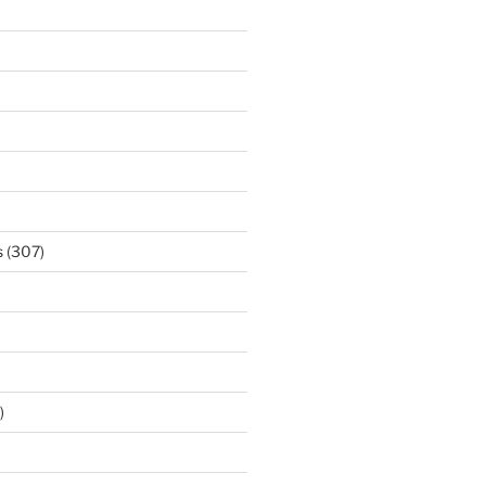
s
(307)
)