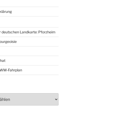
klärung
r deutschen Landkarte: Pforzheim
ourgeoisie
That
e-WM-Fahrplan