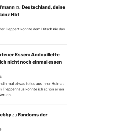
ffmann
zu
Deutschland, deine
ainz Hbf
, der Geppert konnte dem Ditsch nie das
teuer Essen: Andouillette
 ich nicht noch einmal essen
26
ndin mal etwas tolles aus ihrer Heimat
m Treppenhaus konnte ich schon einen
Geruch…
Aebby
zu
Fandoms der
6