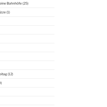
deine Bahnhöfe
(25)
izze
(1)
eitag
(12)
0)