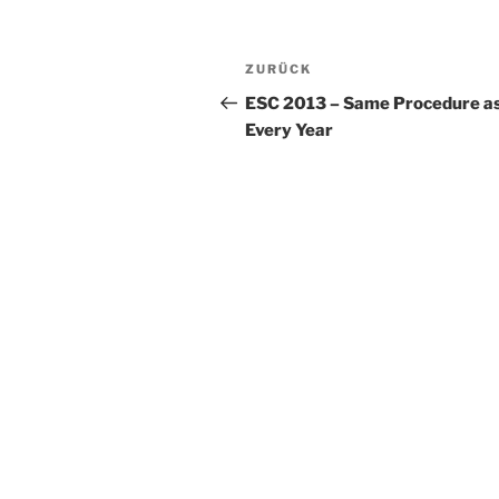
Beitragsnavigation
Vorheriger
ZURÜCK
Beitrag
ESC 2013 – Same Procedure a
Every Year