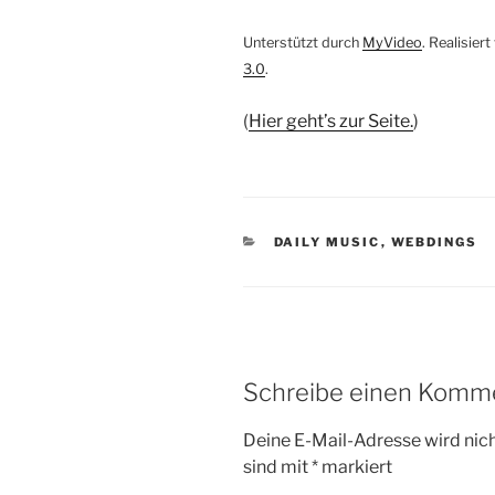
Unterstützt durch
MyVideo
. Realisier
3.0
.
(
Hier geht’s zur Seite.
)
KATEGORIEN
DAILY MUSIC
,
WEBDINGS
Schreibe einen Komm
Deine E-Mail-Adresse wird nicht
sind mit
*
markiert