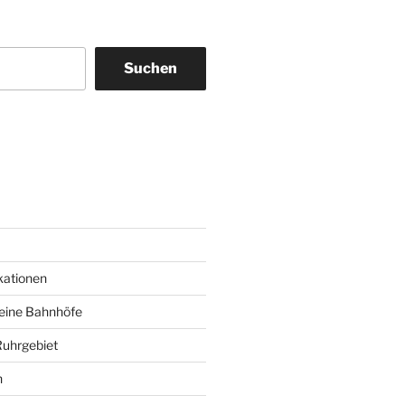
Suchen
am
ky
kationen
deine Bahnhöfe
Ruhrgebiet
n