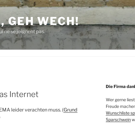
, GEH WECH!
i ne se joignent pas.
Die Firma dan
as Internet
Wer gerne liest
Freude machen 
MA leider verachten muss. (
Grund
Wunschliste sp
)
Sparschwein
w