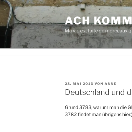
Zum
Inhalt
ACH KOMM
springen
Ma vie est faite de morceaux qu
VERÖFFENTLICHT
23. MAI 2013
VON
ANNE
AM
Deutschland und d
Grund 3783, warum man die GE
3782 findet man übrigens hier.