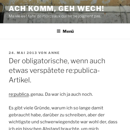
Zum
ACH KOMM, GEH WECH!
Inhalt
Ma vie est faite de morceaux qui ne se joignent pas.
springen
Menü
VERÖFFENTLICHT
24. MAI 2013
VON
ANNE
AM
Der obligatorische, wenn auch
etwas verspätete re:publica-
Artikel.
re:publica
, genau. Da war ich ja auch noch.
Es gibt viele Gründe, warum ich so lange damit
gebraucht habe, darüber zu schreiben, aber der
wichtigste und schwerwiegendste war wohl der, dass
ich ein bisschen Abstand brauchte, um mich