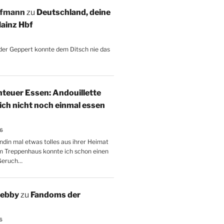
ffmann
zu
Deutschland, deine
ainz Hbf
, der Geppert konnte dem Ditsch nie das
teuer Essen: Andouillette
 ich nicht noch einmal essen
26
ndin mal etwas tolles aus ihrer Heimat
m Treppenhaus konnte ich schon einen
Geruch…
Aebby
zu
Fandoms der
6