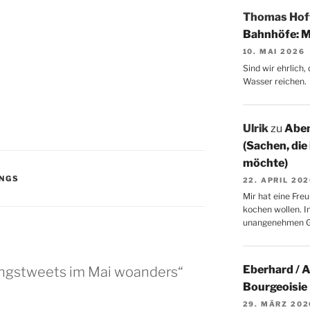
Thomas Ho
Bahnhöfe: M
10. MAI 2026
Sind wir ehrlich
Wasser reichen.
Ulrik
zu
Aben
(Sachen, die
möchte)
NGS
22. APRIL 20
Mir hat eine Freu
kochen wollen. I
unangenehmen 
Eberhard / 
ingstweets im Mai woanders“
Bourgeoisie
29. MÄRZ 202