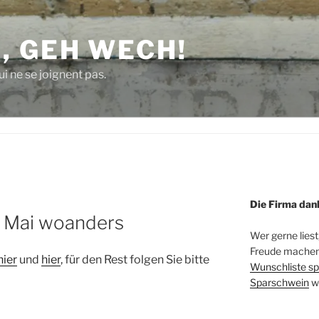
, GEH WECH!
i ne se joignent pas.
Die Firma dan
m Mai woanders
Wer gerne liest
Freude machen 
hier
und
hier
, für den Rest folgen Sie bitte
Wunschliste sp
Sparschwein
w