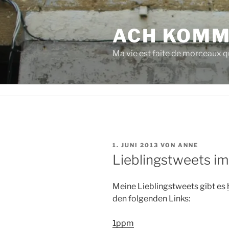
Zum
Inhalt
ACH KOMM
springen
Ma vie est faite de morceaux qu
VERÖFFENTLICHT
1. JUNI 2013
VON
ANNE
AM
Lieblingstweets i
Meine Lieblingstweets gibt es
den folgenden Links:
1ppm