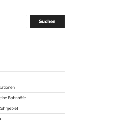
Suchen
am
ky
kationen
deine Bahnhöfe
Ruhrgebiet
n