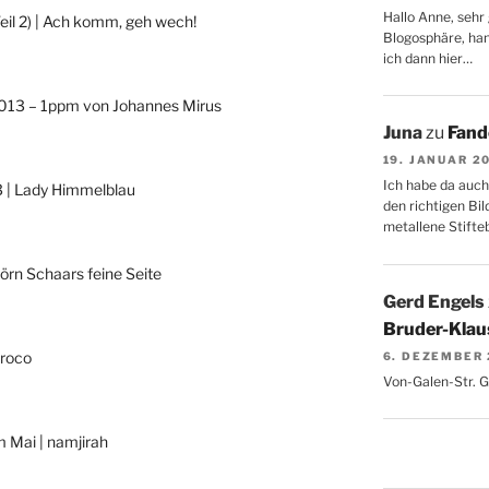
Hallo Anne, sehr 
eil 2) | Ach komm, geh wech!
Blogosphäre, hang
ich dann hier…
013 – 1ppm von Johannes Mirus
Juna
zu
Fand
19. JANUAR 2
Ich habe da auch
3 | Lady Himmelblau
den richtigen Bil
metallene Stifte
Jörn Schaars feine Seite
Gerd Engels
Bruder-Klaus
croco
6. DEZEMBER
Von-Galen-Str. 
m Mai | namjirah