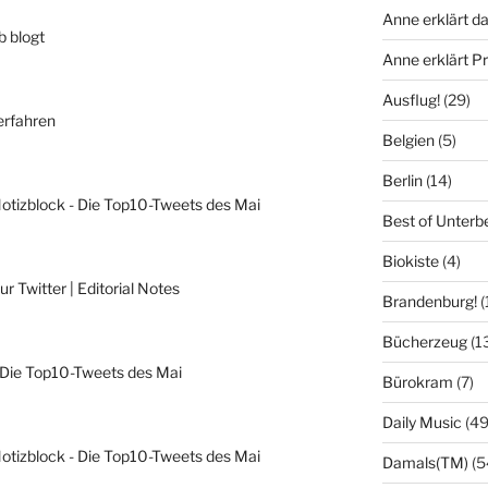
Anne erklärt da
b blogt
Anne erklärt 
Ausflug!
(29)
erfahren
Belgien
(5)
Berlin
(14)
otizblock - Die Top10-Tweets des Mai
Best of Unterb
Biokiste
(4)
r Twitter | Editorial Notes
Brandenburg!
(
Bücherzeug
(1
 Die Top10-Tweets des Mai
Bürokram
(7)
Daily Music
(49
otizblock - Die Top10-Tweets des Mai
Damals(TM)
(5