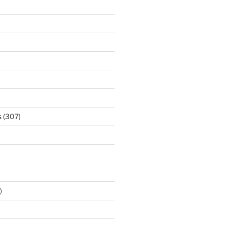
s
(307)
)