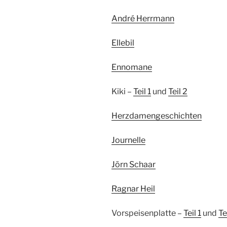
André Herrmann
Ellebil
Ennomane
Kiki –
Teil 1
und
Teil 2
Herzdamengeschichten
Journelle
Jörn Schaar
Ragnar Heil
Vorspeisenplatte –
Teil 1
und
Te