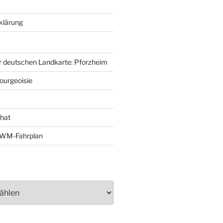
klärung
r deutschen Landkarte: Pforzheim
ourgeoisie
That
e-WM-Fahrplan