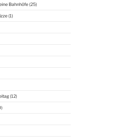
deine Bahnhöfe
(25)
izze
(1)
eitag
(12)
0)