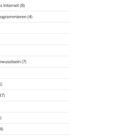
s Internet
(8)
Programmieren
(4)
ewusstsein
(7)
1)
37)
)
4)