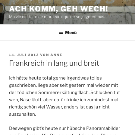
Zum
ACH KOMM, GEH WECH!
Inhalt
Ma vie est faite de morceaux qui ne se joignent pas.
springen
Menü
VERÖFFENTLICHT
14. JULI 2013
VON
ANNE
AM
Frankreich in lang und breit
Ich hätte heute total gerne irgendwas tolles
geschrieben, liege aber seit gestern mal wieder mit
der tödlichen Sommererkältung flach. Schlucken tut
weh, Nase läuft, aber dafür trinke ich zumindest mal
richtig schön viel Wasser, anders ist das ja nicht
auszuhalten.
Deswegen gibt’s heute nur hübsche Panoramabilder