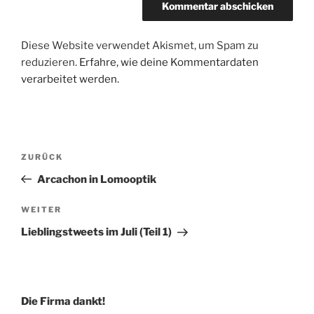
Diese Website verwendet Akismet, um Spam zu
reduzieren.
Erfahre, wie deine Kommentardaten
verarbeitet werden.
Beitragsnavigation
Vorheriger
ZURÜCK
Beitrag
Arcachon in Lomooptik
Nächster
WEITER
Beitrag
Lieblingstweets im Juli (Teil 1)
Die Firma dankt!