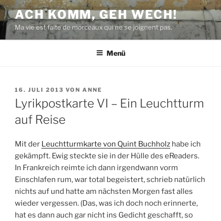
Zum
ACH KOMM, GEH WECH!
Inhalt
Ma vie est faite de morceaux qui ne se joignent pas.
springen
Menü
VERÖFFENTLICHT
16. JULI 2013
VON
ANNE
AM
Lyrikpostkarte VI – Ein Leuchtturm
auf Reise
Mit der
Leuchtturmkarte von Quint Buchholz
habe ich
gekämpft. Ewig steckte sie in der Hülle des eReaders.
In Frankreich reimte ich dann irgendwann vorm
Einschlafen rum, war total begeistert, schrieb natürlich
nichts auf und hatte am nächsten Morgen fast alles
wieder vergessen. (Das, was ich doch noch erinnerte,
hat es dann auch gar nicht ins Gedicht geschafft, so