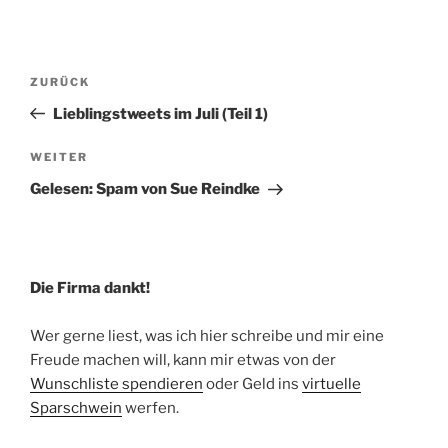
Beitragsnavigation
Vorheriger
ZURÜCK
Beitrag
Lieblingstweets im Juli (Teil 1)
Nächster
WEITER
Beitrag
Gelesen: Spam von Sue Reindke
Die Firma dankt!
Wer gerne liest, was ich hier schreibe und mir eine
Freude machen will, kann mir etwas von der
Wunschliste spendieren
oder Geld ins
virtuelle
Sparschwein
werfen.