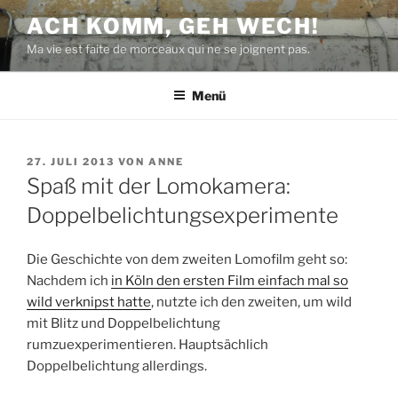
Zum
ACH KOMM, GEH WECH!
Inhalt
Ma vie est faite de morceaux qui ne se joignent pas.
springen
Menü
VERÖFFENTLICHT
27. JULI 2013
VON
ANNE
AM
Spaß mit der Lomokamera:
Doppelbelichtungsexperimente
Die Geschichte von dem zweiten Lomofilm geht so:
Nachdem ich
in Köln den ersten Film einfach mal so
wild verknipst hatte
, nutzte ich den zweiten, um wild
mit Blitz und Doppelbelichtung
rumzuexperimentieren. Hauptsächlich
Doppelbelichtung allerdings.