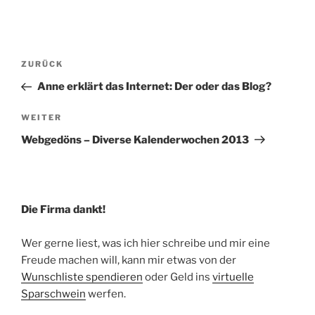
Beitragsnavigation
Vorheriger
ZURÜCK
Beitrag
Anne erklärt das Internet: Der oder das Blog?
Nächster
WEITER
Beitrag
Webgedöns – Diverse Kalenderwochen 2013
Die Firma dankt!
Wer gerne liest, was ich hier schreibe und mir eine
Freude machen will, kann mir etwas von der
Wunschliste spendieren
oder Geld ins
virtuelle
Sparschwein
werfen.